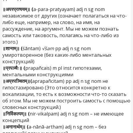
॥अपरप्रत्ययम्॥ (
a-para-pratyayam) adj n sg nom
независимое от других (означает полагаться на что-
либо еще, например, на слово, на имя, на
рассуждение, на аргумент. Мы не можем познать
самость или таковость, полагаясь на что-либо из
этого.)
॥शान्तम्॥ (
śāntam)
√śam
pp adj n sg nom
умиротворенное (без каких-либо ментальных
конструкций)
॥प्रपञ्चैः॥ (
prapañcais) m pl inst гипотезами,
ментальными конструкциями
॥अप्रपञ्चितम्॥(
aprapañcitam) pp adj n sg nom не
гипостазировано (Это относится конкретно к
вокализации, то есть к возможности что-то сказать
об этом. Мы не можем построить самость с помощью
словесных конструкций.)
॥निर्विकल्पम्॥ (
nir-vikalpam) adj n sg nom – не имеющее
концепций
॥अनानार्थम्॥ (
a-nānā-artham) adj n sg nom – без