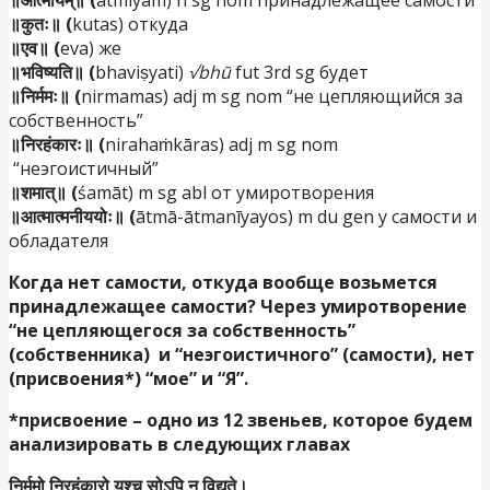
॥आत्मीयम्॥ (
ātmīyam) n sg nom принадлежащее самости
॥कुतः॥ (
kutas) откуда
॥एव॥ (
eva) же
॥भविष्यति॥ (
bhaviṣyati)
√bhū
fut 3rd sg будет
॥निर्ममः॥ (
nirmamas) adj m sg nom “не цепляющийся за
собственность”
॥निरहंकारः॥ (
nirahaṁkāras) adj m sg nom
“неэгоистичный”
॥शमात्॥ (
śamāt) m sg abl от умиротворения
॥आत्मात्मनीययोः॥ (
ātmā-ātmanīyayos) m du gen у самости и
обладателя
Когда нет самости, откуда вообще возьмется
принадлежащее самости? Через умиротворение
“не цепляющегося за собственность”
(собственника) и “неэгоистичного” (самости), нет
(присвоения*) “мое” и “Я”.
*присвоение – одно из 12 звеньев, которое будем
анализировать в следующих главах
निर्ममो निरहंकारो यश्च सोऽपि न विद्यते।