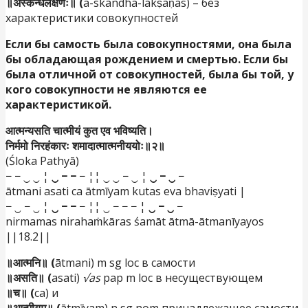
॥अस्कन्धलक्षणः॥ (
a-skandha-lakṣaṇas) – без
характеристики совокупностей
Если бы самость была совокупностями, она была
бы обладающая рождением и смертью. Если бы
была отличной от совокупностей, была бы той, у
кого совокупности не являются ее
характеристикой.
आत्मन्यसति चात्मीयं कुत एव भविष्यति।
निर्ममो निरहंकारः शमादात्मात्मनीययोः॥२॥
(Śloka Pathyā)
− − ‿ ‿ ¦
‿ − −
− ¦¦ ‿ ‿ − ‿ ¦
‿ − ‿
−
ātmani asati ca ātmīyam kutas eva bhaviṣyati |
− ‿ − ‿ ¦
‿ − −
− ¦¦ ‿ − − − ¦
‿ − ‿
−
nirmamas nirahaṁkāras śamāt ātmā-ātmanīyayos
||18.2||
॥आत्मनि॥ (
ātmani) m sg loc в самости
॥असति॥ (
asati)
√as
pap m loc в несуществующем
॥च॥ (
ca) и