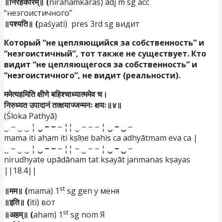
॥निरहंकारम्॥ (
nirahaṁkāras) adj m sg acc
“неэгоистичного”
॥पश्यति॥ (
paśyati)
pres 3rd sg видит
Который “не цепляющийся за собственность” и
“неэгоистичный”, тот также не существует. Кто
видит “не цепляющегося за собственность” и
“неэгоистичного”, не видит (реальности).
ममेत्यहमिति क्षीणे बहिश्चाध्यात्ममेव च।
निरुध्यत उपादानं तत्क्षयाज्जन्मनः क्षयः॥४॥
(Śloka Pathyā)
‿ − ‿ ‿ ¦
‿ − −
− ¦¦ ‿ − − − ¦
‿ − ‿
−
mama iti aham iti kṣīṇe bahis ca adhyātmam eva ca |
‿ − ‿ ‿ ¦
‿ − −
− ¦¦ − ‿ − − ¦
‿ − ‿
−
nirudhyate upādānam tat kṣayāt janmanas kṣayas
||18.4||
st
॥मम॥ (
mama) 1
sg gen у меня
॥इति॥ (
iti) вот
st
॥अहम्॥ (
aham) 1
sg nom Я