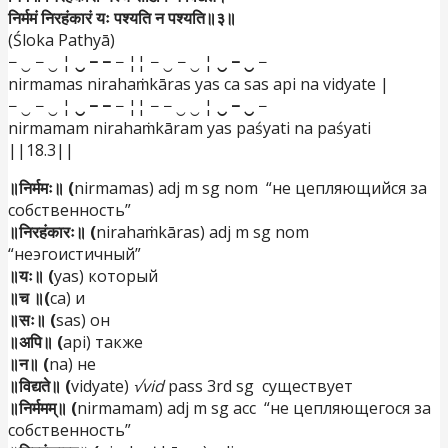
निर्ममं निरहंकारं यः पश्यति न पश्यति॥३॥
(Śloka Pathyā)
− ‿ − ‿ ¦
‿ − −
− ¦¦ − ‿ − ‿ ¦
‿ − ‿
−
nirmamas nirahaṁkāras yas ca sas api na vidyate |
− ‿ − ‿ ¦
‿ − −
− ¦¦ − − ‿ ‿ ¦
‿ − ‿
−
nirmamam nirahaṁkāram yas paśyati na paśyati
||18.3||
॥निर्ममः॥ (
nirmamas) adj m sg nom “не цепляющийся за
собственность”
॥निरहंकारः॥ (
nirahaṁkāras) adj m sg nom
“неэгоистичный”
॥यः॥ (
yas) который
॥च ॥(
ca) и
॥सः॥ (
sas) он
॥अपि॥ (
api) также
॥न॥ (
na) не
॥विद्यते॥ (
vidyate)
√vid
pass 3rd sg существует
॥निर्ममम्॥ (
nirmamam) adj m sg acc “не цепляющегося за
собственность”