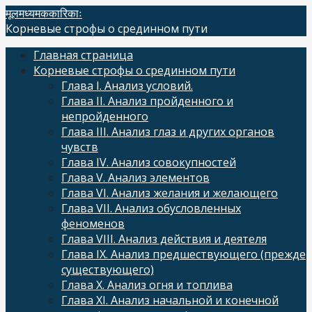
Skip
मूलमध्यमककारिकाः
to
Корневые строфы о срединном пути
content
Главная страница
Корневые строфы о срединном пути
Глава I. Анализ условий.
Глава II. Анализ пройденного и
непройденного
Глава III. Анализ глаз и других органов
чувств
Глава IV. Анализ совокупностей
Глава V. Анализ элементов
Глава VI. Анализ желания и желающего
Глава VII. Анализ обусловленных
феноменов
Глава VIII. Анализ действия и деятеля
Глава IX. Анализ предшествующего (прежде
существующего)
Глава X. Анализ огня и топлива
Глава XI. Анализ начальной и конечной