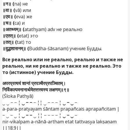
॥न॥ (
na) не
॥वा॥ (
vā) или
॥एव॥ (
eva) же
॥च॥ (
ca) и
॥अतथ्यम्॥ (
atathyam) adv не реально
॥एतत्॥ (
etat) это
॥तत्॥ (
tat) то
॥वुद्धशासनम्॥ (
Buddha-śāsanam) учение Будды.
Все реально или не реально, реально и также не
реально, ни не реально и также не реально. Это
то (истинное) учение Будды.
अपरप्रत्ययं शान्तं प्रपञ्चैरप्रपञ्चितम्।
निर्विकल्पमनानार्थमेतत्तत्त्वस्य लक्षणम्॥९॥
(Śloka Pathyā)
‿ ‿ − − ¦
‿ − −
− ¦¦ ‿ − − − ¦
‿ − ‿
−
a-para-pratyayam śāntam prapañcais aprapañcitam |
− ‿ − ‿ ¦
‿ − −
‿ ¦¦ − − − − ¦
‿ − ‿
−
nir-vikalpam a-nānā-artham etat tattvasya lakṣaṇam
||18.9||