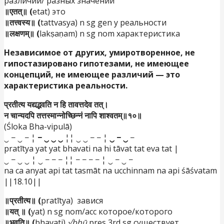
различий/ разных значений
॥एतत्॥ (
etat) это
॥तत्त्वस्य॥ (
tattvasya) n sg gen у реальности
॥लक्षणम्॥ (
lakṣaṇam) n sg nom характеристика
Независимое от других, умиротворенное, не
гипостазировано гипотезами, не имеющее
концепций, не имеющее различий — это
характеристика реальности.
प्रतीत्य यद्यद्भवति न हि तावत्तदेव तत्।
न चान्यदपि तत्तस्मान्नोच्छिन्नं नापि शाश्वतम्॥१०॥
(Śloka Bha-vipulā)
‿ − ‿ − ¦
− ‿ ‿ ‿
¦¦ ‿ ‿ − − ¦
‿ − ‿
−
pratītya yat yat bhavati na hi tāvat tat eva tat |
‿ − ‿ ‿ ¦ ‿ − − − ¦¦ − − − − ¦ ‿ − ‿ −
na ca anyat api tat tasmāt na ucchinnam na api śāśvatam
||18.10||
॥प्रतीत्य॥ (
pratītya)
завися
॥यत् ॥ (
yat) n sg nom/acc которое/которого
॥भवति॥ (
bhavati)
√bhū
pres 3rd sg существует