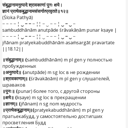
संबुद्धानामनुत्पादे श्रावकाणां पुनः क्षये।
ज्ञानं प्रत्येकबुद्धानामसंसर्गात्प्रवृतते॥१२॥
(Śloka Pathyā)
− − − − ¦
‿ − −
− ¦¦ − ‿ − − ¦
‿ − ‿
−
saṁbuddhānām anutpāde śrāvakāṇām punar kṣaye |
− − − − ¦
‿ − −
− ¦¦ ‿ − − − ¦
‿ − ‿
−
jñānam pratyekabuddhānām asaṁsargāt pravartate
||18.12||
॥संबुद्धानाम्॥ (
saṁbuddhānām) m pl gen у полностью
пробужденных
॥अनुत्पादे॥ (
anutpāde) m sg loc в не рождении
॥श्रावकाणाम्॥ (
śrāvakāṇām) m pl gen у слушателей,
шраваков
॥पुनः॥ (
punar) более того, с другой стороны
॥क्षये॥ (
kṣaye) m sg loc в прекращении
॥ज्ञानम्॥ (
jñānam) n sg nom мудрость
॥प्रत्येकबुद्धानाम्॥(
pratyekabuddhānām) m pl gen у
пратьекабудд, у самостоятельно достигших
просветления Будд