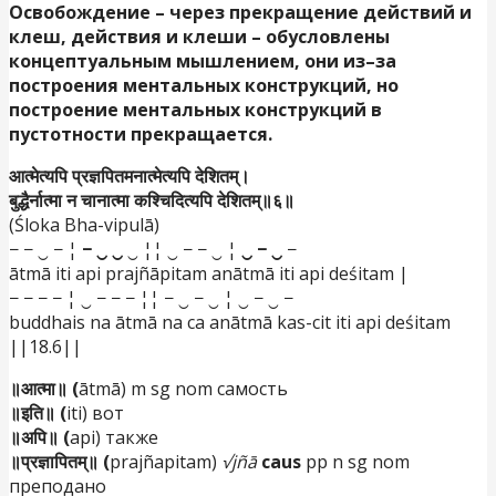
Освобождение
–
через
прекращение
действий
и
клеш
,
действия
и
клеши
–
обусловлены
концептуальным
мышлением
,
они
из
–
за
построения
ментальных
конструкций
,
но
построение
ментальных
конструкций
в
пустотности
прекращается
.
आत्मेत्यपि प्रज्ञपितमनात्मेत्यपि देशितम्।
बुद्धैर्नात्मा न चानात्मा कश्चिदित्यपि देशितम्॥६॥
(Śloka Bha-vipulā)
− − ‿ − ¦
− ‿ ‿
‿ ¦¦ ‿ − − ‿ ¦
‿ − ‿
−
ātmā iti api prajñāpitam anātmā iti api deśitam |
− − − − ¦ ‿ − − − ¦¦ − ‿ − ‿ ¦ ‿ − ‿ −
buddhais na ātmā na ca anātmā kas-cit iti api deśitam
||18.6||
॥आत्मा॥ (
ātmā) m sg nom самость
॥इति॥ (
iti) вот
॥अपि॥ (
api) также
॥प्रज्ञापितम्॥ (
prajñapitam)
√jñā
caus
pp n sg nom
преподано