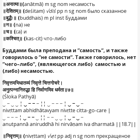
॥अनात्मा॥(
anātmā) m sg nom несамость
॥देशितम्॥ (
deśitam)
√diś
pp n sg nom было сказанное
॥बुद्धैः॥ (
buddhais) m pl inst Буддами
॥न॥ (
na) не
॥च॥ (
ca) и
॥कश्चित्॥ (
kas-cit) что-либо
Буддами
была
преподана
и
“
самость
“,
и
также
говорилось
о
“
не
самости
“.
Также
говорилось
,
нет
“
чего
–
либо
“, (
являющегося
либо
)
самостью
и
(
либо
)
несамостью
.
निवृत्तमभिधातव्यं निवृत्ते चित्तगोचरे।
अनुत्पन्नानिरुद्धा हि निर्वाणमिव धर्मता॥७॥
(Śloka Pathyā)
‿ − ‿ ‿ ¦
‿ − −
− ¦¦ ‿ − − − ¦
‿ − ‿
−
nivṛttam abhidhātavyam nivṛtte citta-go-care |
‿ − − − ¦
‿ − −
‿ ¦¦ − − ‿ ‿ ¦
‿ − ‿
−
anutpannā aniruddhā hi nirvāṇam iva dharmatā ||18.7||
॥निवृत्तम्॥ (
nivṛttam)
√vṛt
pp adj n sg nom прекращеное