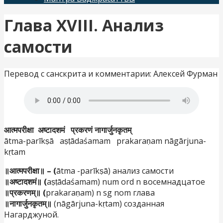
Глава XVIII. Анализ
самости
Перевод с санскрита и комментарии: Алексей Фурман
आत्मपरीक्षा अष्टादशमं प्रकरणं नागार्जुनकृतम्
ātma-parīkṣā aṣṭādaśamam prakaraṇam nāgārjuna-
kṛtam
॥आत्मपरीक्षा॥ – (
ātma -parīkṣā) анализ самости
॥अष्टादशमं॥ (
aṣṭādaśamam) num ord n восемнадцатое
॥प्रकरणम्॥ (
prakaraṇam) n sg nom глава
॥नागार्जुनकृतम्॥
(nāgārjuna-kṛtam) созданная
Нагарджуной.