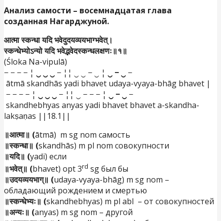
Анализ самости – восемнадцатая глава
созданная Нагарджуной.
आत्मा स्कन्धा यदि भवेदुदयव्ययभाग्भवेत्।
स्कन्धेभ्योऽन्यो यदि भवेद्भवेदस्कन्धलक्षणः॥१॥
(Śloka Na-vipulā)
− − − − ¦
‿ ‿ ‿
− ¦¦ ‿ ‿ − ‿ ¦
‿ − ‿
−
ātmā skandhās yadi bhavet udaya-vyaya-bhāg bhavet |
− − − − ¦
‿ ‿ ‿
− ¦¦ ‿ − − − ¦
‿ − ‿
−
skandhebhyas anyas yadi bhavet bhavet a-skandha-
lakṣaṇas ||18.1||
॥आत्मा॥ (
ātmā) m sg nom самость
॥स्कन्धा॥ (
skandhās) m pl nom совокупности
॥यदि॥ (
yadi) если
rd
॥भवेत्॥ (
bhavet) opt 3
sg был бы
॥उदयव्ययभाग्॥ (
udaya-vyaya-bhāg) m sg nom –
обладающий рождением и смертью
॥स्कन्धेभ्यः॥ (
skandhebhyas) m pl abl – от совокупностей
॥अन्यः॥ (
anyas) m sg nom – другой