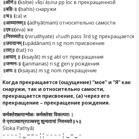
॥क्षीणे॥ (
kṣīṇe)
√kṣi kṣina
pp loc в прекращенной
॥बहिः॥ (
bahis) снаружи
॥च॥ (
ca) и
॥आध्यात्मम्॥ (
adhyātmam) относительно самости
॥एव॥(
eva) же
॥निरुध्यते॥ (
nirudhyate)
√rudh
pass 3rd sg прекращается
॥उपादानम् (
upādānam) n sg nom присвоение
॥तत्॥ (
tat) то
॥क्षयात् ॥ (
kṣayāt) m sg abl от прекращения
॥जन्मनः॥ (
janmanas) n sg gen у рождения
॥क्षयः॥ (
kṣayas) m sg nom прекращение
Когда прекращается (ощущение) “мое” и “Я” как
снаружи, так и относительно самости,
прекращается присвоение, (а) через его
прекращение
–
прекращение рождения.
कर्मक्लेशक्षयान्मोक्षः कर्मक्लेशा विकल्पतः।
ते प्रपञ्चात्प्रपञ्चस्तु शून्यतायां निरुध्यते॥५॥
Śloka Pathyā)
− − − − ¦
‿ − −
− ¦¦ − − − − ¦
‿ − ‿
−