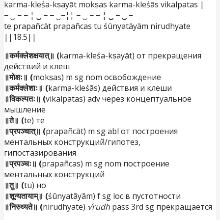
karma-kleśa-kṣayāt mokṣas karma-kleśās vikalpatas |
− ‿ − − ¦
‿ − −
‿
−
¦¦ − ‿ − − ¦
‿ − ‿
−
te prapañcāt prapañcas tu śūnyatāyām nirudhyate
||18.5||
॥कर्मक्लेशक्षयात्॥ (
karma-kleśa-kṣayāt) от прекращения
действий и клеш
॥मोक्षः॥ (
mokṣas) m sg nom освобождение
॥कर्मक्लेशाः॥ (
karma-kleśās) действия и клеши
॥विकल्पतः॥ (
vikalpatas) adv через концептуальное
мышление
॥ते॥ (
te) те
॥प्रपञ्चात्॥ (
prapañcāt) m sg abl от построения
ментальных конструкций/гипотез,
гипостазирования
॥प्रपञ्चः॥ (
prapañcas) m sg nom построение
ментальных конструкций
॥तु॥ (
tu) но
॥शून्यतायाम्॥ (
śūnyatāyām) f sg loc в пустотности
॥निरुध्यते॥ (
nirudhyate)
√rudh
pass 3rd sg прекращается