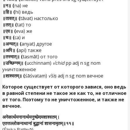
॥न॥ (
na) не
॥हि॥ (
hi) ведь
॥तावत्॥ (
tāvat) настолько
॥तत्॥ (
tat) то
॥एव॥ (
eva) же
॥च॥ (
ca) и
॥अन्यत्॥ (
anyat) другое
॥अपि॥ (
api) также
॥तस्मात्॥ (
tasmāt) от того
॥उच्छिन्नम्॥ (
ucchinnam)
√chid
pp adj n sg nom
уничтоженное
॥शाश्वतम्॥ (
śāśvatam)
√śiṣ
adj n sg nom вечное
Которое существует от которого завися, оно ведь
в равной степени не такое же как то, не отличное
от того. Поэтому то не уничтоженное, и также не
вечное.
अनेकार्थमनानार्थमनुच्छेदमशाश्वतम्।
एतत्तल्लोकनाथानां बुद्धानां शासनामृतम्॥११॥
(Śloka Pathyā)