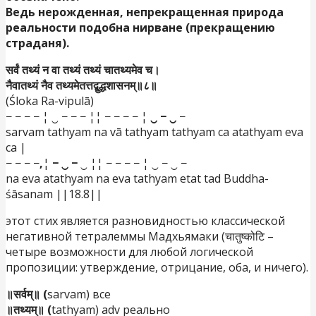
Ведь нерожденная, непрекращенная природа
реальности подобна нирване (прекращению
страданя).
सर्वं तथ्यं न वा तथ्यं तथ्यं चातथ्यमेव च।
नैवातथ्यं नैव तथ्यमेतत्तद्बुद्धशासनम्॥८॥
(Śloka Ra-vipulā)
− − − − ¦ ‿ − − − ¦¦ − − − − ¦
‿ − ‿
−
sarvam tathyam na vā tathyam tathyam ca atathyam eva
ca |
− − − −
,
¦
− ‿ −
‿ ¦¦ − − − − ¦ ‿ − ‿ −
na eva atathyam na eva tathyam etat tad Buddha-
śāsanam ||18.8||
этот стих является разновидностью классической
негативной тетралеммы Мадхьямаки (चातुष्कोटि –
четыре возможности для любой логической
пропозиции: утверждение, отрицание, оба, и ничего).
॥सर्वम्॥ (
sarvam) все
॥तथ्यम्॥ (
tathyam) adv реально