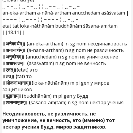
‿ − − ‿ ¦
‿ − −
‿ ¦¦ ‿ − − ‿ ¦
‿ − ‿
−
an-eka-artham a-nānā-artham anucchedam aśāśvatam |
− − − − ¦
‿ − −
− ¦¦ − − − − ¦
‿ − ‿
−
etat tat loka-nāthānām buddhānām śāsana-amṛtam
||18.11||
॥अनेकार्थम्॥ (
an-eka-artham)
n sg nom неодинаковость
॥अनानार्थम्॥ (
a-nānā-artham) n sg nom не различность
॥अनुच्छेदम्॥ (
anucchedam) n sg nom не уничтожение
॥अशाश्वतम्॥ (
aśāśvatam) n sg nom не вечность
॥एतत्॥(
etat) это
॥तत्॥ (
tat) то
॥लोकनाथानाम्॥(
loka-nāthānām) m pl gen у миров
защитников
॥बुद्धानाम्॥(
buddhānām) m pl gen у Будд
॥शासनामृतम्॥ (
śāsana-amṛtam) n sg nom нектар учения
Неодинаковость, не различность, не
уничтожение, не вечность, это (именно) тот
нектар учения Будд, миров защитников.