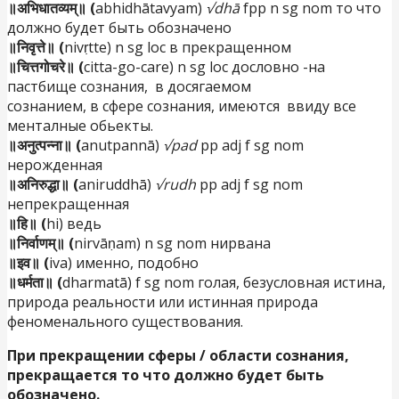
॥अभिधातव्यम्॥ (
abhidhātavyam)
√dhā
fpp n sg nom то что
должно будет быть обозначено
॥निवृत्ते॥ (
nivṛtte) n sg loc в прекращенном
॥चित्तगोचरे॥ (
citta-go-care) n sg loc дословно -на
пастбище сознания, в досягаемом
сознанием, в сфере сознания, имеются ввиду все
менталные обьекты.
॥अनुत्पन्ना॥ (
anutpannā)
√pad
pp adj f sg nom
нерожденная
॥अनिरुद्धा॥ (
aniruddhā)
√rudh
pp adj f sg nom
непрекращенная
॥हि॥ (
hi) ведь
॥निर्वाणम्॥ (
nirvāṇam) n sg nom нирвана
॥इव॥ (
iva) именно, подобно
॥धर्मता॥ (
dharmatā) f sg nom голая, безусловная истина,
природа реальности или истинная природа
феноменального существования.
При прекращении сферы /
области сознания,
прекращается то что должно будет быть
обозначено.