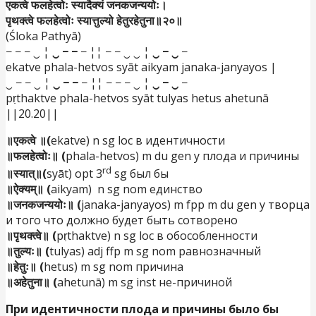
एकत्वे फलहेत्वोः स्यादैक्यं जनकजन्ययोः।
पृथक्त्वे फलहेत्वोः स्यात्तुल्यो हेतुरहेतुना॥२०॥
(Śloka Pathyā)
− − − ‿ ¦
‿ − −
− ¦¦ − − ‿ ‿ ¦
‿ − ‿
−
ekatve phala-hetvos syāt aikyam janaka-janyayos |
‿ − − ‿ ¦
‿ − −
− ¦¦ − − − ‿ ¦
‿ − ‿
−
pṛthaktve phala-hetvos syāt tulyas hetus ahetunā
||20.20||
॥एकत्वे ॥(
ekatve) n sg loc в идентичности
॥फलहेत्वोः॥ (
phala-hetvos) m du gen у плода и причины
rd
॥स्यात्॥(
syāt) opt 3
sg был бы
॥ऐक्यम्॥ (
aikyam) n sg nom единство
॥जनकजन्ययोः॥ (
janaka-janyayos) m fpp m du gen у творца
и того что должно будет быть сотворено
॥पृथक्त्वे॥ (
pṛthaktve) n sg loc в обособленности
॥तुल्यः॥ (
tulyas) adj ffp m sg nom равнозначный
॥हेतुः॥ (
hetus) m sg nom причина
॥अहेतुना॥ (
ahetunā) m sg inst не-причиной
При идентичности плода и причины было бы