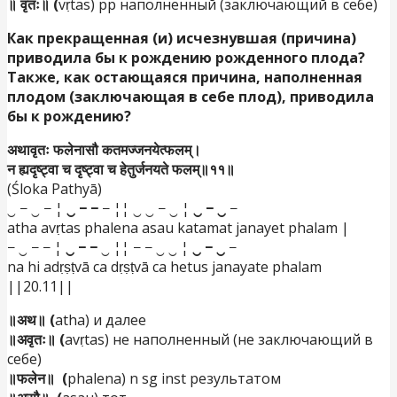
॥ वृतः॥ (
vṛtas) pp наполненный (заключающий в себе)
Как прекращенная (и) исчезнувшая (причина)
приводила бы к рождению рожденного плода?
Также, как остающаяся причина, наполненная
плодом (заключающая в себе плод), приводила
бы к рождению?
अथावृतः फलेनासौ कतमज्जनयेत्फलम्।
न ह्यदृष्ट्वा च दृष्ट्वा च हेतुर्जनयते फलम्॥११॥
(Śloka Pathyā)
‿ − ‿ − ¦
‿ − −
− ¦¦ ‿ ‿ − ‿ ¦
‿ − ‿
−
atha avṛtas phalena asau katamat janayet phalam |
− ‿ − − ¦
‿ − −
‿ ¦¦ − − ‿ ‿ ¦
‿ − ‿
−
na hi adṛṣṭvā ca dṛṣṭvā ca hetus janayate phalam
||20.11||
॥अथ॥ (
atha) и далее
॥अवृतः॥ (
avṛtas) не
наполненный (не заключающий в
себе)
॥फलेन॥ (
phalena) n sg inst результатом