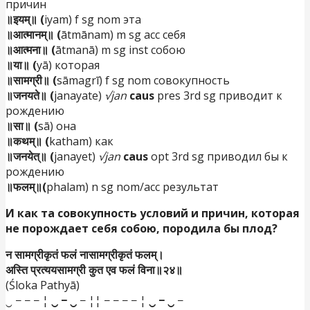
причин
॥इयम्॥ (
iyam) f sg nom эта
॥आत्मानम्॥ (
ātmānam) m sg acc себя
॥आत्मना॥ (
ātmanā) m sg inst собою
॥या॥ (
yā) которая
॥सामग्री॥ (
sāmagrī) f sg nom совокупность
॥जनयते॥ (
janayate)
√jan
caus
pres 3rd sg приводит к
рождению
॥सा॥ (
sā) она
॥कथम्॥ (
katham) как
॥जनयेत्॥ (
janayet)
√jan
caus
opt 3rd sg приводил бы к
рождению
॥फलम्॥(
phalam) n sg nom/acc результат
И как та совокупность условий и причин, которая
не порождает себя собою, породила бы плод?
न सामग्रीकृतं फलं नासामग्रीकृतं फलम्।
अस्ति प्रत्ययसामग्री कुत एव फलं विना॥२४॥
(Śloka Pathyā)
‿ − − − ¦
‿ − ‿
− ¦¦ − − − − ¦
‿ − ‿
−