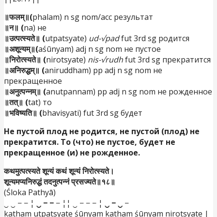
॥फलम्॥(
phalam) n sg nom/acc результат
॥न॥ (
na) не
॥उत्पत्स्यते॥ (
utpatsyate)
ud-√pad
fut 3rd sg родится
॥अशून्यम्॥(
aśūnyam) adj n sg nom не пустое
॥निरोत्स्यते॥ (
nirotsyate)
nis-√rudh
fut 3rd sg
прекратится
॥अनिरुद्धम्॥ (
aniruddham) pp adj n sg nom
не
прекращенное
॥अनुत्पन्नम्॥ (
anutpannam) pp adj n sg nom
не рожденное
॥तत्॥ (
tat) то
॥भविष्यति॥ (
bhaviṣyati) fut 3rd sg будет
Не пустой плод не родится, не пустой (плод) не
прекратится. То (что) не пустое, будет не
прекращенное (и) не рожденное.
कथमुत्पत्स्यते शून्यं कथं शून्यं निरोत्स्यते।
शून्यमप्यनिरुद्धं तदनुत्पन्नं प्रसज्यते॥१८॥
(Śloka Pathyā)
‿ ‿ − − ¦
‿ − −
− ¦¦ ‿ − − − ¦
‿ − ‿
−
katham utpatsyate śūnyam katham śūnyam nirotsyate |