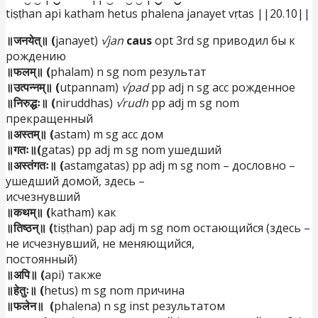
tiṣṭhan api katham hetus phalena janayet vṛtas ||20.10||
॥जनयेत्॥ (
janayet)
√jan
caus
opt 3rd sg приводил бы к
рождению
॥फलम्॥ (
phalam) n sg nom результат
॥उत्पन्नम्॥ (
utpannam)
√pad
pp adj n sg acc рожденное
॥निरुद्धः॥ (
niruddhas)
√rudh
pp adj m sg nom
прекращенный
॥अस्तम्॥ (
astam) m sg acc дом
॥गतः॥(
gatas) pp adj m sg nom ушедший
॥अस्तंगतः॥ (
astaṃgatas) pp adj m sg nom – дословно –
ушедший домой, здесь –
исчезнувший
॥कथम्॥ (
katham) как
॥तिष्ठन्॥ (
tiṣṭhan) pap adj m sg nom остающийся (здесь –
не исчезнувший, не меняющийся,
постоянный)
॥अपि॥ (
api) также
॥हेतुः॥ (
hetus) m sg nom причина
॥फलेन॥ (
phalena) n sg inst результатом