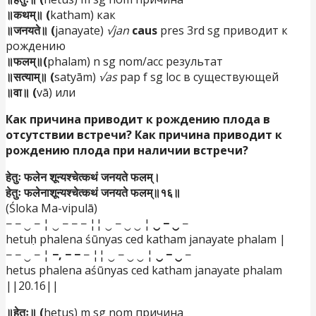
॥कथम्॥ (
katham) как
॥जनयते॥ (
janayate)
√jan
caus
pres 3rd sg приводит к
рождению
॥फलम्॥(
phalam) n sg nom/acc результат
॥सत्याम्॥ (
satyām)
√as
pap f sg loc в существующей
॥वा॥ (
vā) или
Как причина приводит к рождению плода в
отсутствии встречи? Как причина приводит к
рождению плода при наличии встречи?
हेतुः फलेन शून्यश्चेत्कथं जनयते फलम्।
हेतुः फलेनाशून्यश्चेत्कथं जनयते फलम्॥१६॥
(Śloka Ma-vipulā)
− − ‿ − ¦ ‿ − − − ¦¦ ‿ − ‿ ‿ ¦
‿ − ‿
−
hetuḥ phalena śūnyas ced katham janayate phalam |
− − ‿ − ¦
−, − −
− ¦¦ ‿ − ‿ ‿ ¦
‿ − ‿
−
hetus phalena aśūnyas ced katham janayate phalam
||20.16||
॥हेतुः॥ (
hetus) m sg nom причина