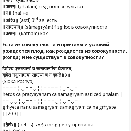
॥यदि॥ (
yadi) если
॥फलम्॥(
phalam) n sg nom результат
॥न॥ (
na) не
rd
॥अस्ति॥ (
asti) 3
sg есть
॥सामग्र्याम्॥ (
sāmagryām) f sg loc в совокупности
॥कथम्॥ (
katham) как
Если из совокупности и причины и условий
рождается
плод, как рождается из совокупности,
(когда) и не существует в совокупности?
हेतोश्च प्रत्ययानां च सामग्र्यामस्ति चेत्फलम्।
गृह्येत ननु सामग्र्यां सामग्र्यां च न गृह्यते॥३॥
(Śloka Pathyā)
− − − − ¦
‿ − −
‿ ¦¦ − − − − ¦
‿ − ‿
−
hetos ca pratyayānām ca sāmagryām asti ced phalam |
− − ‿ ‿ ¦
‿ − −
− ¦¦ − − − ‿ ¦
‿ − ‿
−
gṛhyeta nanu sāmagryām sāmagryām ca na gṛhyate
||20.3||
॥हेतोः॥ (
hetos)
hetu
m sg gen у причины
॥च॥ (
ca) и