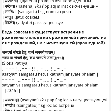
॥अजातेन॥ (
ajātena) pp adj m inst нерожденным
॥नष्टेन॥ (
naṣṭena)
√naś
pp adj m inst с исчезнувшим
॥संगतिः॥ (
saṃgatis) f sg nom встреча
॥जातु॥ (
jātu) совсем
॥विद्यते॥ (
vidyate) pass существует
Ведь совсем не существует встречи не
рожденного плода ни с рожденной причиной, ни
с не рожденной, ни с исчезнувшей (прошедшой).
असत्यां संगतौ हेतुः कथं जनयते फलम्।
सत्यां वा संगतौ हेतुः कथं जनयते फलम्॥१५॥
(Śloka Pathyā)
‿ − − − ¦
‿ − −
− ¦¦ ‿ − ‿ ‿ ¦
‿ − ‿
−
asatyām saṃgatau hetus katham janayate phalam |
− − − − ¦
‿ − −
− ¦¦ ‿ − ‿ ‿ ¦
‿ − ‿
−
satyām vā saṃgatau hetus katham janayate phalam
||20.15||
॥असत्याम्॥ (
asatyām)
√as
pap f sg loc в несуществующей
॥संगतौ॥ (
saṃgatau) f sg loc во встрече
॥हेतुः॥ (
hetus) m sg nom причина