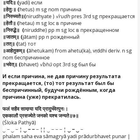
॥यदि॥ (
yadi) если
॥हेतुः॥ (
hetus) m sg nom причина
॥निरुध्यते॥(
nirudhyate )
√rudh
pres 3rd sg прекращается
॥हेतौ॥ (
hetau) m sg loc в причине
॥निरुद्धे॥ (
niruddhe) pp m sg loc в прекращенном
॥जातम्॥ (
jātam) pp n рожденный
॥तत्॥ (
tat) тот
॥आहेतुकम्॥ (
āhetukam) from ahetu(ka), vṛddhi deriv. n sg
nom беспричинное
॥भवेत्॥ (
bhavet)
√bhū
opt 3rd sg был бы
И
если причина, не дав причину результата
прекращается, (то) тот результат был бы
беспричинный, будучи
рождённым, когда
причина (уже) прекратилась.
फलं सहैव सामग्र्या यदि प्रादुर्भवेत्पुनः।
एककालौ प्रसज्येते जनको यश्च जन्यते॥७॥
(Śloka Pathyā)
‿ − ‿ − ¦
‿ − −
− ¦¦ ‿ − − − ¦
‿ − ‿
−
phalam saha eva sāmagryā yadi prādurbhavet punar |