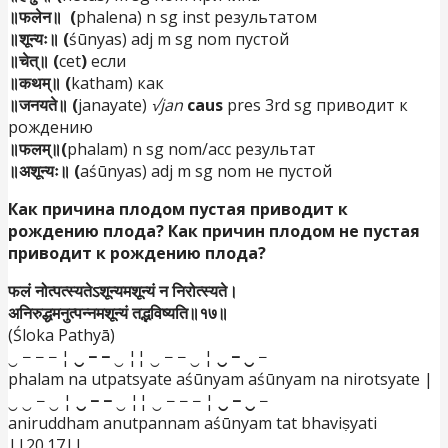
॥फलेन॥ (
phalena) n sg inst результатом
॥शून्यः॥ (
śūnyas) adj m sg nom пустой
॥चेत्॥ (
cet
)
если
॥कथम्॥ (
katham) как
॥जनयते॥ (
janayate)
√jan
caus
pres 3rd sg приводит к
рождению
॥फलम्॥(
phalam) n sg nom/acc результат
॥अशून्यः॥ (
aśūnyas) adj m sg nom не пустой
Как причина плодом пустая приводит к
рождению плода? Как причин плодом не пустая
приводит к рождению плода?
फलं नोत्पत्स्यतेऽशून्यमशून्यं न निरोत्स्यते।
अनिरुद्धमनुत्पन्नमशून्यं तद्भविष्यति॥१७॥
(Śloka Pathyā)
‿ − − − ¦
‿ − −
‿ ¦¦ ‿ − − ‿ ¦
‿ − ‿
−
phalam na utpatsyate aśūnyam aśūnyam na nirotsyate |
‿ ‿ − ‿ ¦
‿ − −
‿ ¦¦ ‿ − − − ¦
‿ − ‿
−
aniruddham anutpannam aśūnyam tat bhaviṣyati
||20.17||