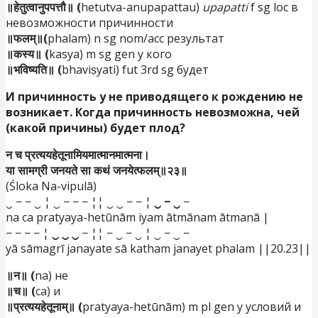
॥हेतुत्वानुपपत्तौ॥ (
hetutva-anupapattau)
upapatti
f sg loc в
невозможности причинности
॥फलम्॥(
phalam) n sg nom/acc результат
॥कस्य॥ (
kasya) m sg gen у кого
॥भविष्यति॥ (
bhaviṣyati) fut 3rd sg будет
И причинность у не приводящего к рождению не
возникает. Когда причинность невозможна, чей
(какой причины) будет плод?
न च प्रत्ययहेतूनामियमात्मानमात्मना।
या सामग्री जनयते सा कथं जनयेत्फलम्॥२३॥
(Śloka Na-vipulā)
‿ − − ‿ ¦ ‿ − − − ¦¦ ‿ ‿ − − ¦
‿ − ‿
−
na ca pratyaya-hetūnām iyam ātmānam ātmanā |
− − − − ¦
‿ ‿ ‿
− ¦¦ − ‿ − ‿ ¦ ‿ − ‿ −
yā sāmagrī janayate sā katham janayet phalam ||20.23||
॥न॥ (
na) не
॥च॥ (
ca) и
॥प्रत्ययहेतूनाम्॥ (
pratyaya-hetūnām) m pl gen у условий и