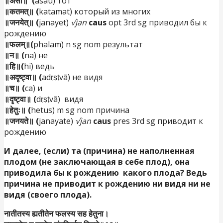
॥असौ॥ (
asau) тот
॥कतमत्॥ (
katamat) который из многих
॥जनयेत्॥ (
janayet)
√jan
caus
opt 3rd sg приводил бы к
рождению
॥फलम्॥(
phalam) n sg nom результат
॥न॥ (
na) не
॥हि॥(
hi) ведь
॥अदृष्ट्वा॥ (
adṛṣṭvā) не видя
॥च॥ (
ca) и
॥दृष्ट्वा॥ (
dṛṣṭvā) видя
॥हेतुः॥ (
hetus) m sg nom причина
॥जनयते॥ (
janayate)
√jan
caus
pres 3rd sg приводит к
рождению
И далее, (если) та
(
причина
)
не наполненная
плодом (не заключающая в себе плод), она
приводила бы к рождению какого плода? Ведь
причина не приводит к рождению ни видя ни не
видя (своего плода).
नातीतस्य ह्यतीतेन फलस्य सह हेतुना।