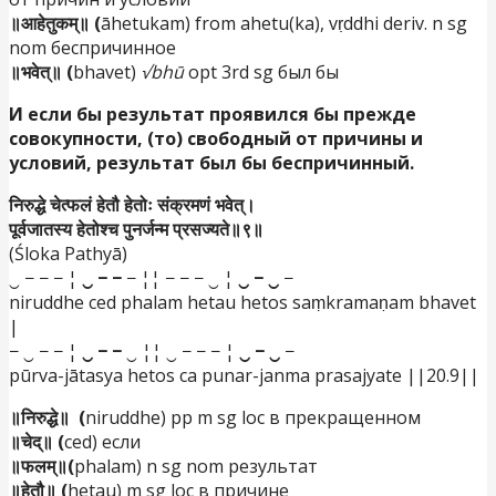
॥आहेतुकम्॥ (
āhetukam) from ahetu(ka), vṛddhi deriv. n sg
nom беспричинное
॥भवेत्॥ (
bhavet)
√bhū
opt 3rd sg был бы
И если бы результат проявился бы прежде
совокупности, (то) свободный от причины и
условий, результат был бы беспричинный.
निरुद्धे चेत्फलं हेतौ हेतोः संक्रमणं भवेत्।
पूर्वजातस्य हेतोश्च पुनर्जन्म प्रसज्यते॥९॥
(Śloka Pathyā)
‿ − − − ¦
‿ − −
− ¦¦ − − − ‿ ¦
‿ − ‿
−
niruddhe ced phalam hetau hetos saṃkramaṇam bhavet
|
− ‿ − − ¦
‿ − −
‿ ¦¦ ‿ − − − ¦
‿ − ‿
−
pūrva-jātasya hetos ca punar-janma prasajyate ||20.9||
॥निरुद्धे॥ (
niruddhe) pp m sg loc в прекращенном
॥चेद्॥ (
ced) если
॥फलम्॥(
phalam) n sg nom результат
॥हेतौ॥ (
hetau) m sg loc в причине