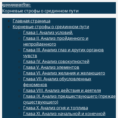
Skip
मूलमध्यमककारिकाः
to
Корневые строфы о срединном пути
content
Главная страница
Корневые строфы о срединном пути
Глава I. Анализ условий.
Глава II. Анализ пройденного и
непройденного
Глава III. Анализ глаз и других органов
чувств
Глава IV. Анализ совокупностей
Глава V. Анализ элементов
Глава VI. Анализ желания и желающего
Глава VII. Анализ обусловленных
феноменов
Глава VIII. Анализ действия и деятеля
Глава IX. Анализ предшествующего (прежде
существующего)
Глава X. Анализ огня и топлива
Глава XI. Анализ начальной и конечной