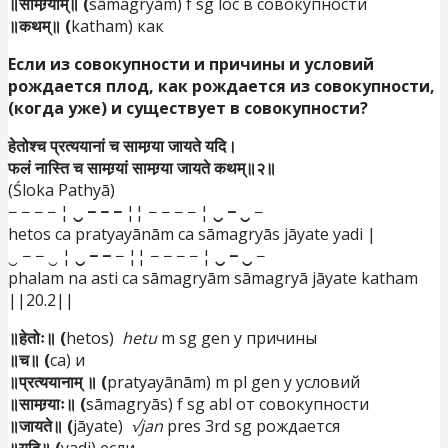
॥सामग्र्याम्॥ (
sāmagryām) f sg loc в совокупности
॥कथम्॥ (
katham) как
Если из совокупности и причины и условий
рождается
плод, как рождается из совокупности,
(когда уже) и существует в совокупности?
हेतोश्च प्रत्ययानां च सामग्र्या जायते यदि।
फलं नास्ति च सामग्र्यां सामग्र्या जायते कथम्॥२॥
(Śloka Pathyā)
− − − − ¦
‿ − − −
¦¦ − − − − ¦
‿ − ‿
−
hetos ca pratyayānām ca sāmagryās jāyate yadi |
‿ − − ‿ ¦
‿ − −
− ¦¦ − − − − ¦
‿ − ‿
−
phalam na asti ca sāmagryām sāmagryā jāyate katham
||20.2||
॥हेतोः॥ (
hetos)
hetu
m sg gen у причины
॥च॥ (
ca) и
॥प्रत्ययानाम् ॥ (
pratyayānām) m pl gen у условий
॥सामग्र्याः॥ (
sāmagryās) f sg abl от совокупности
॥जायते॥ (
jāyate)
√jan
pres 3rd sg рождается