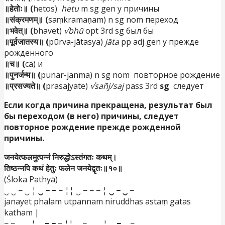
॥हेतोः॥ (
hetos)
hetu
m sg gen у причины
॥संक्रमणम्॥ (
saṃkramaṇam) n sg nom переход
॥भवेत्॥ (
bhavet)
√bhū
opt 3rd sg был бы
॥पूर्वजातस्य॥ (
pūrva-jātasya)
jāta
pp adj gen у прежде
рожденного
॥च॥ (
ca) и
॥पुनर्जन्म॥ (
punar-janma) n sg nom
повторное рождение
॥प्रसज्यते॥ (
prasajyate)
√sañj/saj
pass 3rd
sg
следует
Если
когда
причина
прекращена
,
результат
был
бы
переходом
(
в
него
)
причины
,
следует
повторное
рождение
прежде
рожденной
причины
.
जनयेत्फलमुत्पन्नं निरुद्धोऽस्तंगतः कथम्।
तिष्ठन्नपि कथं हेतुः फलेन जनयेद्वृतः॥१०॥
(Śloka Pathyā)
‿ ‿ − ‿ ¦
‿ − −
− ¦¦ ‿ − − − ¦
‿ − ‿
−
janayet phalam utpannam niruddhas astaṃ gatas
katham |
− − ‿ ‿ ¦
‿ − −
− ¦¦ ‿ − ‿ ‿ ¦
‿ − ‿
−