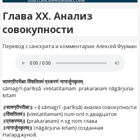
Глава XX. Анализ
совокупности
Перевод с санскрита и комментарии: Алексей Фурман
सामग्रीपरीक्षा विंशतितमं प्रकरणं नागार्जुनकृतम्
sāmagrī-parīkṣā viṃśatitamam prakaraṇam nāgārjuna-
kṛtam
॥सामग्रीपरीक्षा॥ – (
sāmagrī -parīkṣā) анализ совокупности
॥विंशतितमं॥ (
viṃśatitamam) num ord n двадцатое
॥प्रकरणम्॥ (
prakaraṇam) n sg nom глава
॥नागार्जुनकृतम्॥
(nāgārjuna-kṛtam) созданная
Нагарджуной.