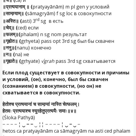
॥प्रत्ययानाम् ॥ (
pratyayānām) m pl gen у условий
॥सामग्र्याम्॥ (
sāmagryām) f sg loc в совокупности
rd
॥अस्ति॥ (
asti) 3
sg в есть
॥चेद्॥ (
ced) если
॥फलम्॥(
phalam) n sg nom результат
॥गृह्येत॥ (
gṛhyeta) pass opt 3rd sg был бы схвачен
॥ननु॥(
nanu) конечно
॥न॥ (
na) не
॥गृह्यते॥ (
gṛhyate)
√grah
pass 3rd sg схватывается
Если плод существует в совокупности и причины
и условий, (он), конечно, был бы схвачен
(сознанием) в совокупности, (но он) не
схватывается в совокупности.
हेतोश्च प्रत्ययानां च सामग्र्यां नास्ति चेत्फलम्।
हेतवः प्रत्ययाश्च स्युरहेतुप्रत्ययैः समाः॥४॥
(Śloka Pathyā)
− − − − ¦
‿ − −
‿ ¦¦ − − − − ¦
‿ − ‿
−
hetos ca pratyayānām ca sāmagryām na asti ced phalam