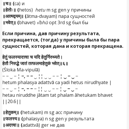
॥च॥ (
ca) и
॥हेतोः॥ (
hetos)
hetu
m sg gen у причины
॥आत्मद्वयम्॥ (
ātma-dvayam) пара сущностей
॥भवेत्॥ (
bhavet)
√bhū
opt 3rd sg был бы
Если причина, дав причину результата,
прекращается, (тогда) у причины была бы пара
сущностей, которая дана и которая прекращена.
हेतुं फलस्यादत्त्वा च यदि हेतुर्निरुध्यते।
हेतौ निरुद्धे जातं तत्फलमाहेतुकं भवेत्॥६॥
(Śloka Ma-vipulā)
− − ‿ − ¦
−, − −
‿ ¦¦ ‿ ‿ − − ¦
‿ − ‿
−
hetum phalasya adattvā ca yadi hetus nirudhyate |
− − ‿ − ¦
−, − −
− ¦¦ ‿ ‿ − − ¦
‿ − ‿
−
hetau niruddhe jātam tat phalam āhetukam bhavet
||20.6||
॥हेतुकम्॥ (
hetukam) m sg acc причину
॥फलस्य॥ (
phalasya) n sg gen у результата
॥अदत्त्वा॥ (
adattvā) ger не дав