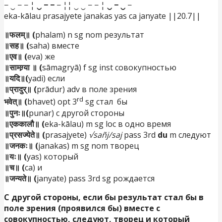
− ‿ − − ¦
‿ − −
− ¦¦ ‿ ‿ − − ¦
‿ − ‿
−
eka-kālau prasajyete janakas yas ca janyate ||20.7||
॥फलम्॥ (
phalam) n sg nom результат
॥सह॥ (
saha) вместе
॥एव॥ (
eva) же
॥सामग्र्या ॥ (
sāmagryā) f sg inst совокупностью
॥यदि॥(
yadi) если
॥प्रादुर्॥ (
prādur) adv в поле зрения
rd
भवेत्॥ (
bhavet) opt 3
sg стал бы
॥पुनः॥(
punar) с другой стороны
॥एककालौ॥ (
eka-kālau) m sg loc в одно время
॥प्रसज्येते॥ (
prasajyete)
√sañj/saj
pass 3rd
du
m следуют
॥जनकः॥ (
janakas) m sg nom творец
॥यः॥ (
yas) который
॥च॥ (
ca) и
॥जन्यते॥ (
janyate) pass 3rd sg рождается
С другой стороны, если бы результат стал бы в
поле зрения (проявился бы) вместе с
совокупностью, следуют, творец и который