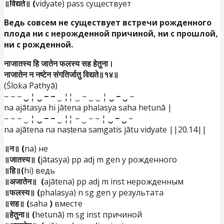
॥विद्यते॥ (
vidyate) pass существует
Ведь совсем не существует встречи рожденного
плода ни с нерожденной причиной, ни с прошлой,
ни с рожденной.
नाजातस्य हि जातेन फलस्य सह हेतुना।
नाजातेन न नष्टेन संगतिर्जातु विद्यते॥१४॥
(Śloka Pathyā)
− − −
‿
¦
‿ − −
‿ ¦¦ ‿ − ‿ ‿ ¦
‿ − ‿
−
na ajātasya hi jātena phalasya saha hetunā |
− − − ‿ ¦
‿ − −
‿ ¦¦ − ‿ − − ¦
‿ − ‿
−
na ajātena na naṣṭena saṃgatis jātu vidyate ||20.14||
॥न॥ (
na) не
॥जातस्य॥ (
jātasya) pp adj m gen у рожденного
॥हि॥(
hi) ведь
॥अजातेन॥ (
ajātena) pp adj m inst нерожденным
॥फलस्य॥ (
phalasya) n sg gen у результата
॥सह॥ (
saha
)
вместе
॥हेतुना॥ (
hetunā) m sg inst причиной