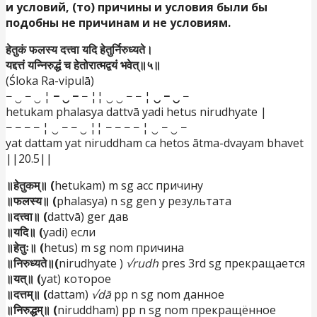
и условий, (то) причины и условия были бы
подобны не причинам и не условиям.
हेतुकं फलस्य दत्त्वा यदि हेतुर्निरुध्यते।
यद्दत्तं यन्निरुद्धं च हेतोरात्मद्वयं भवेत्॥५॥
(Śloka Ra-vipulā)
− ‿ − ‿ ¦
− ‿ −
− ¦¦ ‿ ‿ − − ¦
‿ − ‿
−
hetukam phalasya dattvā yadi hetus nirudhyate |
− − − − ¦ ‿ − − ‿ ¦¦ − − − − ¦ ‿ − ‿ −
yat dattam yat niruddham ca hetos ātma-dvayam bhavet
||20.5||
॥हेतुकम्॥ (
hetukam) m sg acc причину
॥फलस्य॥ (
phalasya) n sg gen у результата
॥दत्त्वा॥ (
dattvā) ger дав
॥यदि॥ (
yadi) если
॥हेतुः॥ (
hetus) m sg nom причина
॥निरुध्यते॥(
nirudhyate )
√rudh
pres 3rd sg прекращается
॥यत्॥ (
yat) которое
॥दत्तम्॥ (
dattam)
√dā
pp n sg nom данное
॥निरुद्धम्॥ (
niruddham) pp n sg nom прекращённое