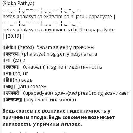
(Śloka Pathyā)
− − ‿ − ¦
‿ − −
− ¦¦ ‿ ‿ − − ¦
‿ − ‿
−
hetos phalasya ca ekatvam na hi jātu upapadyate |
− − ‿ − ¦
‿ − −
− ¦¦ ‿ ‿ − − ¦
‿ − ‿
−
hetos phalasya ca anyatvam na hi jātu upapadyate
||20.19||
॥हेतोः॥ (
hetos)
hetu
m sg gen у причины
॥फलस्य॥ (
phalasya) n sg gen у результата
॥च॥ (
ca) и
॥एकत्वम्॥ (
ekatvam) n sg nom идентичность
॥न॥ (
na) не
॥हि॥(
hi) ведь
॥जातु॥ (
jātu) совсем
॥उपपद्यते॥ (
upapadyate)
upa
–
√pad
pres 3rd sg возникает
॥अन्यत्वम्॥ (
anyatvam) инаковость
Ведь совсем не возникает идентичность у
причины и плода. Ведь совсем не возникает
инаковость у причины и плода.