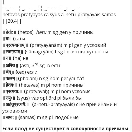
|
− ‿ − − ¦
‿ − −
‿ ¦¦ ‿ − − − ¦
‿ − ‿
−
hetavas pratyayās ca syus a-hetu-pratyayais samās
||20.4||
॥हेतोः॥ (
hetos)
hetu
m sg gen у причины
॥च॥ (
ca) и
॥प्रत्ययानाम् ॥ (
pratyayānām) m pl gen у условий
॥सामग्र्याम्॥ (
sāmagryām) f sg loc в совокупности
॥न॥ (
na) не
rd
॥अस्ति॥ (
asti) 3
sg в есть
॥चेद्॥ (
ced) если
॥फलम्॥(
phalam) n sg nom результат
॥हेतवः॥ (
hetavas) m pl nom причины
॥प्रत्ययाः॥ (
pratyayāḥ) m pl nom условия
॥स्युः॥ (
syus)
√as
opt 3rd pl были бы
॥अहेतुप्रत्ययैः॥ (
a-hetu-pratyayais) с не причинами и
условиями
॥समाः॥ (
samās) m sg pl подобные
Если плод
не
существует в совокупности причины