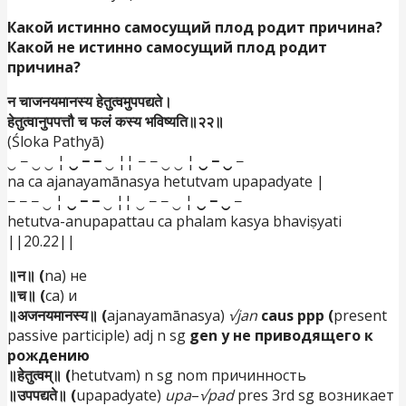
Какой истинно самосущий плод родит причина?
Какой не истинно самосущий плод родит
причина?
न चाजनयमानस्य हेतुत्वमुपपद्यते।
हेतुत्वानुपपत्तौ च फलं कस्य भविष्यति॥२२॥
(Śloka Pathyā)
‿ − ‿ ‿ ¦
‿ − −
‿ ¦¦ − − ‿ ‿ ¦
‿ − ‿
−
na ca ajanayamānasya hetutvam upapadyate |
− − − ‿ ¦
‿ − −
‿ ¦¦ ‿ − − ‿ ¦
‿ − ‿
−
hetutva-anupapattau ca phalam kasya bhaviṣyati
||20.22||
॥न॥ (
na) не
॥च॥ (
ca) и
॥अजनयमानस्य॥ (
ajanayamānasya)
√jan
caus ppp (
present
passive participle) adj n sg
gen у не приводящего к
рождению
॥हेतुत्वम्॥ (
hetutvam) n sg nom причинность
॥उपपद्यते॥ (
upapadyate)
upa
–
√pad
pres 3rd sg возникает