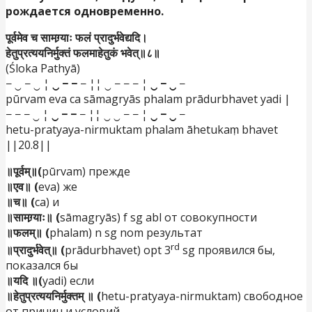
рождается одновременно.
पूर्वमेव च सामग्र्याः फलं प्रादुर्भवेद्यदि।
हेतुप्रत्ययनिर्मुक्तं फलमाहेतुकं भवेत्॥८॥
(Śloka Pathyā)
− ‿ − ‿ ¦
‿ − −
− ¦¦ ‿ − − − ¦
‿ − ‿
−
pūrvam eva ca sāmagryās phalam prādurbhavet yadi |
− − − ‿ ¦
‿ − −
− ¦¦ ‿ ‿ − − ¦
‿ − ‿
−
hetu-pratyaya-nirmuktam phalam āhetukaṃ bhavet
||20.8||
॥पूर्वम्॥(
pūrvam) прежде
॥एव॥ (
eva) же
॥च॥ (
ca) и
॥सामग्र्याः॥ (
sāmagryās) f sg abl от совокупности
॥फलम्॥ (
phalam) n sg nom результат
rd
॥प्रादुर्भवेत्॥ (
prādurbhavet) opt 3
sg проявился бы,
показался бы
॥यदि ॥(
yadi) если
॥हेतुप्रत्ययनिर्मुक्तम् ॥ (
hetu-pratyaya-nirmuktam) свободное
от причин и условий