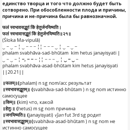
единство творца и того что должно будет быть
сотворено. При обособленности плода и причины,
причина и не-причина была бы равнозначной.
फलं स्वभावसद्भूतं किं हेतुर्जनयिष्यति।
फलं स्वभावासद्भूतं किं हेतुर्जनयिष्यति॥२१॥
(Śloka Ma-vipulā)
‿ − ‿ − ¦ ‿ − − − ¦¦ − − − ‿ ¦ ‿ − ‿ −
phalam svabhāva-sad-bhūtam kim hetus janayiṣyati |
‿ − ‿ − ¦
−, − −
− ¦¦ − − − ‿ ¦
‿ − ‿
−
phalam svabhāva-asad-bhūtam kim hetus janayiṣyati
||20.21||
॥फलम्॥(
phalam) n sg nom/acc результат
॥स्वभावसद्भूतम्॥ (
svabhāva-sad-bhūtam ) n sg nom истинно
самосущее
॥किम्॥ (
kim) что, какой
॥हेतुः॥ (
hetus) m sg nom причина
॥जनयिष्यति॥ (
janayiṣyati)
√jan
fut 3rd sg родит
॥स्वभावासद्भूतम्॥(
svabhāva-asad-bhūtam ) n sg nom не
истинно самосущее