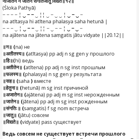
नाजातेन न जातेन संगतिर्जातु विद्यते॥१२॥
(Śloka Pathyā)
− − − − ¦
‿ − −
‿ ¦¦ ‿ − ‿ ‿ ¦
‿ − ‿
−
na atītasya hi atītena phalasya saha hetunā |
− − − ‿ ¦
‿ − −
‿ ¦¦ − ‿ − − ¦
‿ − ‿
−
na ajātena na jātena saṃgatis jātu vidyate ||20.12||
॥न॥ (
na) не
॥अतीतस्य॥ (
atītasya) pp adj n sg gen у прошлого
॥हि॥(
hi) ведь
॥अतीतेन॥ (
atītena) pp adj n sg inst прошлым
॥फलस्य॥ (
phalasya) n sg gen у результата
॥सह॥ (
saha
)
вместе
॥हेतुना॥ (
hetunā) m sg inst причиной
॥अजातेन॥ (
ajātena) pp adj m sg inst нерожденным
॥जातेन॥ (
jātena) pp adj m sg inst рожденным
॥संगतिः॥ (
saṃgatis) f sg nom встреча
॥जातु॥ (
jātu) совсем
॥विद्यते॥ (
vidyate) pass существует
Ведь совсем не существует встречи прошлого