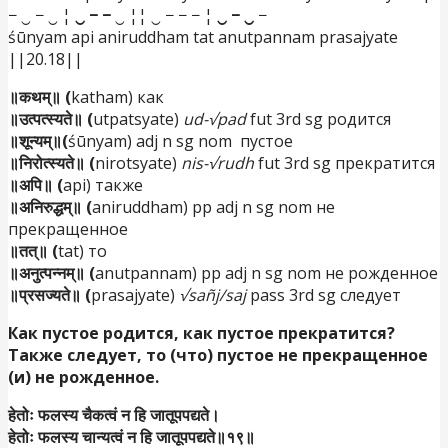
− ‿ − ‿ ¦
‿ − −
‿ ¦¦ ‿ − − − ¦
‿ − ‿
−
śūnyam api aniruddham tat anutpannam prasajyate
||20.18||
॥कथम्॥ (
katham) как
॥उत्पत्स्यते॥ (
utpatsyate)
ud-√pad
fut 3rd sg родится
॥शून्यम्॥(
śūnyam) adj n sg nom пустое
॥निरोत्स्यते॥ (
nirotsyate)
nis-√rudh
fut 3rd sg
прекратится
॥अपि॥ (
api) также
॥अनिरुद्धम्॥ (
aniruddham) pp adj n sg nom
не
прекращенное
॥तत्॥ (
tat) то
॥अनुत्पन्नम्॥ (
anutpannam) pp adj n sg nom
не рожденное
॥प्रसज्यते॥ (
prasajyate)
√sañj/saj
pass 3rd sg следует
Как пустое родится, как пустое прекратится?
Также следует, то (что) пустое не прекращенное
(и) не рожденное.
हेतोः फलस्य चैकत्वं न हि जातूपपद्यते।
हेतोः फलस्य चान्यत्वं न हि जातूपपद्यते॥१९॥