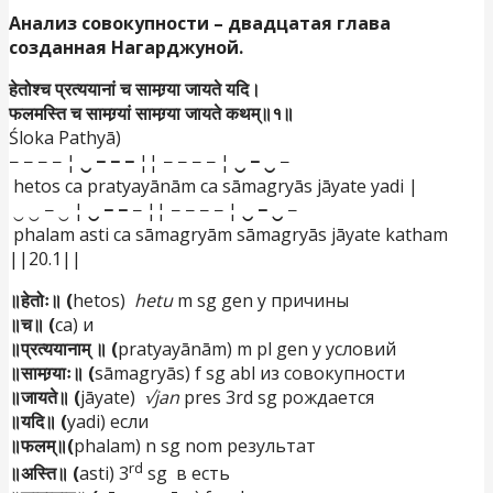
Анализ
совокупности
–
двадцатая
глава
созданная Нагарджуной.
हेतोश्च प्रत्ययानां च सामग्र्या जायते यदि।
फलमस्ति च सामग्र्यां सामग्र्या जायते कथम्॥१॥
Śloka Pathyā)
− − − − ¦
‿ − − −
¦¦ − − − − ¦
‿ − ‿
−
hetos ca pratyayānām ca sāmagryās jāyate yadi |
‿ ‿ − ‿ ¦
‿ − −
− ¦¦ − − − − ¦
‿ − ‿
−
phalam asti ca sāmagryām sāmagryās jāyate katham
||20.1||
॥हेतोः॥ (
hetos)
hetu
m sg gen у причины
॥च॥ (
ca) и
॥प्रत्ययानाम् ॥ (
pratyayānām) m pl gen у условий
॥सामग्र्याः॥ (
sāmagryās) f sg abl из совокупности
॥जायते॥ (
jāyate)
√jan
pres 3rd sg рождается
॥यदि॥ (
yadi) если
॥फलम्॥(
phalam) n sg nom результат
rd
॥अस्ति॥ (
asti) 3
sg в есть