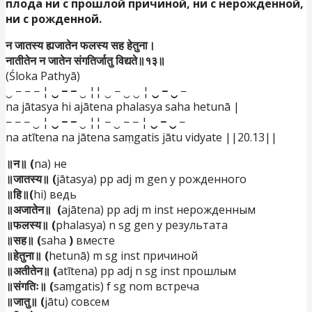
плода ни с прошлой причиной, ни с нерожденной,
ни с рожденной.
न जातस्य ह्यजातेन फलस्य सह हेतुना।
नातीतेन न जातेन संगतिर्जातु विद्यते॥१३॥
(Śloka Pathyā)
‿ − − − ¦
‿ − −
‿ ¦¦ ‿ − ‿ ‿ ¦
‿ − ‿
−
na jātasya hi ajātena phalasya saha hetunā |
− − − ‿ ¦
‿ − −
‿ ¦¦ − ‿ − − ¦
‿ − ‿
−
na atītena na jātena saṃgatis jātu vidyate ||20.13||
॥न॥ (
na) не
॥जातस्य॥ (
jātasya) pp adj m gen у рожденного
॥हि॥(
hi) ведь
॥अजातेन॥ (
ajātena) pp adj m inst нерожденным
॥फलस्य॥ (
phalasya) n sg gen у результата
॥सह॥ (
saha
)
вместе
॥हेतुना॥ (
hetunā) m sg inst причиной
॥अतीतेन॥ (
atītena) pp adj n sg inst прошлым
॥संगतिः॥ (
saṃgatis) f sg nom встреча
॥जातु॥ (
jātu) совсем