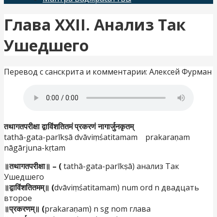
Глава XXII. Анализ Так
Ушедшего
Перевод с санскрита и комментарии: Алексей Фурман
तथागतपरीक्षा द्वाविंशतितमं प्रकरणं नागार्जुनकृतम्
tathā-gata-parīkṣā dvāviṃśatitamam prakaraṇam
nāgārjuna-kṛtam
॥तथागतपरीक्षा॥ – (
tathā-gata-parīkṣā) анализ Так
Ушедшего
॥द्वाविंशतितमम्॥ (
dvāviṃśatitamam) num ord n двадцать
второе
॥प्रकरणम्॥ (
prakaraṇam) n sg nom глава