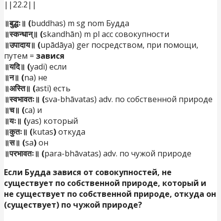
||22.2||
॥बुद्धः॥ (
buddhas) m sg nom Будда
॥स्कन्धान्॥ (
skandhān) m pl acc совокупности
॥उपादाय॥ (
upādāya) ger посредством, при помощи,
путем =
завися
॥यदि॥ (
yadi) если
॥न॥ (
na) не
॥अस्ति॥ (
asti) есть
॥स्वभावतः॥ (
sva-bhāvatas) adv. по собственной природе
॥च॥ (
ca) и
॥यः॥ (
yas) который
॥कुतः॥ (
kutas
)
откуда
॥स॥ (
sa
)
он
॥परभावतः॥ (
para-bhāvatas) adv. по чужой природе
Если Будда завися от совокупностей, не
существует по собственной природе, который и
не существует по собственной природе, откуда он
(существует) по чужой природе?