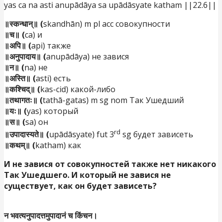
yas ca na asti anupādāya sa upādāsyate katham ||22.6||
॥स्कन्धान्॥ (
skandhān) m pl acc совокупности
॥च॥ (
ca) и
॥अपि॥ (
api) также
॥अनुपादाय॥ (
anupādāya) не завися
॥न॥ (
na) не
॥अस्ति॥ (
asti) есть
॥कश्चिद्॥ (
kas-cid) какой-либо
॥तथागतः॥ (
tathā-gatas) m sg nom Так Ушедший
॥यः॥ (
yas) который
॥स॥ (
sa) он
rd
॥उपादास्यते॥ (
upādāsyate) fut 3
sg будет зависеть
॥कथम्॥ (
katham) как
И не завися от совокупностей также нет никакого
Так Ушедшего. И который не завися не
существует, как он будет зависеть?
न भवत्यनुपादत्तमुपादानं च किंचन।