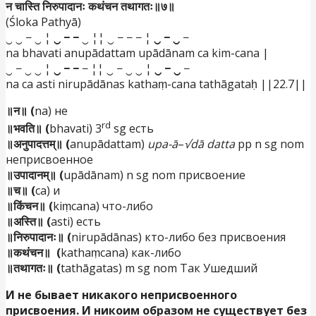
न चास्ति निरुपादानः कथंचन तथागतः॥७॥
(Śloka Pathyā)
‿ ‿ − ‿ ¦
‿ − −
‿ ¦¦ ‿ − − − ¦
‿ − ‿
−
na bhavati anupādattam upādānam ca kim-cana |
‿ − ‿ ‿ ¦
‿ − −
− ¦¦ ‿ − ‿ ‿ ¦
‿ − ‿
−
na ca asti nirupādānas kathaṃ-cana tathāgataḥ ||22.7||
॥न॥ (
na) не
rd
॥भवति॥ (
bhavati) 3
sg есть
॥अनुपादत्तम्॥ (
anupādattam)
upa-ā
–
√dā datta
pp n sg nom
неприсвоенное
॥उपादानम्॥ (
upādānam) n sg nom присвоение
॥च॥ (
ca) и
॥किंचन॥ (
kiṃcana) что-либо
॥अस्ति॥ (
asti) есть
॥निरुपादानः॥ (
nirupādānas) кто-либо без присвоения
॥कथंचन॥ (
kathaṃcana) как-либо
॥तथागतः॥ (
tathāgatas) m sg nom Так Ушедший
И не бывает никакого неприсвоенного
присвоения. И никоим образом не существует без