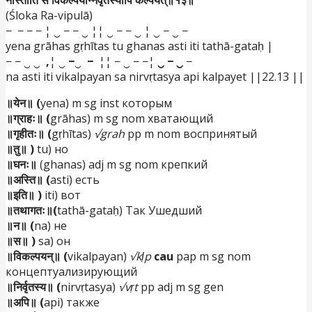
(Śloka Ra-vipulā)
− − − − ¦ ‿ − − ‿ ¦¦ ‿ − − ‿ ¦ ‿ − ‿ −
yena grāhas gṛhītas tu ghanas asti iti tathā-gataḥ |
− − ‿ ‿
,
¦ ‿
−
‿
−
¦¦ − ‿ − −¦
‿ − ‿
−
na asti iti vikalpayan sa nirvṛtasya api kalpayet ||22.13 ||
॥येन॥ (
yena) m sg inst которым
॥ग्राहः॥ (
grāhas) m sg nom хватающий
॥गृहीतः॥ (
gṛhītas)
√grah
pp m nom воспринятый
॥तु॥ )
tu) но
॥घनः॥
(ghanas) adj m sg nom крепкий
॥अस्ति॥ (
asti) есть
॥इति॥ )
iti) вот
॥तथागतः॥(
tathā-gataḥ) Так Ушедший
॥न॥ (
na) не
॥स॥ )
sa) он
॥विकल्पयन्॥ (
vikalpayan)
√kḷp
cau
pap m sg nom
концептуализирующий
॥निर्वृतस्य॥ (
nirvṛtasya)
√vṛt
pp adj m sg gen
॥अपि॥ (
api) также