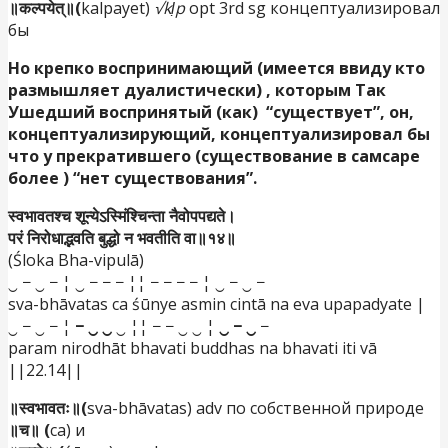
॥कल्पयेत्॥(
kalpayet)
√kḷp
opt 3rd sg концептуализировал
бы
Но крепко воспринимающий (имеется ввиду кто
размышляет дуалистически) , которым Так
Ушедший воспринятый (как) “существует”, он,
концептуализирующий, концептуализировал бы
что у прекратившего (существование в самсаре
более ) “нет существования”.
स्वभावतश्च शून्येऽस्मिंश्चिन्ता नैवोपपद्यते।
परं निरोधाद्भवति बुद्धो न भवतीति वा॥१४॥
(Śloka Bha-vipulā)
‿ − ‿ − ¦ ‿ − − − ¦¦ − − − − ¦ ‿ − ‿ −
sva-bhāvatas ca śūnye asmin cintā na eva upapadyate |
‿ − ‿ − ¦
− ‿ ‿
‿ ¦¦ − − ‿ ‿ ¦
‿ − ‿
−
param nirodhāt bhavati buddhas na bhavati iti vā
||22.14||
॥स्वभावतः॥(
sva-bhāvatas) adv по собственной природе
॥च॥ (
ca) и