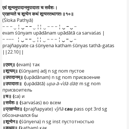
एवं शून्यमुपादानमुपादाता च सर्वशः।
प्रज्ञप्यते च शून्येन कथं शून्यस्तथागतः॥१०॥
(Śloka Pathyā)
− − − ‿ ¦
‿ − −
‿ ¦¦ ‿ − − − ¦
‿ − ‿
−
evam śūnyam upādānam upādātā ca sarvaśas |
− −−− ¦
‿ − −
‿ ¦¦ ‿ − − − ¦
‿ − ‿
−
prajñapyate ca śūnyena katham śūnyas tathā-gatas
||22.10||
॥एवम्॥ (
evam) так
॥शून्यम्॥ (
śūnyam) adj n sg nom пустое
॥उपादानम्॥ (
upādānam) n sg nom присвоение
॥उपादाता॥ (
upādātā)
upa-ā-√dā dātṛ
m sg nom
присвоитель
॥च॥ (
ca) и
॥सर्वशः॥ (
sarvaśas) во всем
॥प्रज्ञप्येत॥ (
prajñapyate)
√jñā
cau
pass opt 3rd sg
обозначался бы
॥शून्येन॥ (
śūnyena) n sg inst пустотностью
॥कथम्॥ (
katham) как