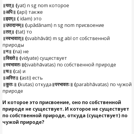
॥यत्॥ (
yat) n sg nom которое
॥अपि॥ (
api) также
॥इदम्॥ (
idam) это
॥उपादानम्॥ (
upādānam) n sg nom присвоение
॥तत्॥ (
tat) то
॥स्वभावात्॥ (
svabhāvāt) m sg abl от собственной
природы
॥न॥ (
na) не
॥विद्यते॥ (
vidyate) существует
॥स्वभावतः॥(
svabhāvatas) по собственной природе
॥च॥ (
ca) и
॥अस्ति॥ (
asti) есть
॥कुतः॥ (
kutas) откуда
॥परभावतः॥ (
parabhāvatas) по чужой
природе
И которое это присвоение, оно по собственной
природе не существует. И которое не существует
по собственной природе, откуда (существует) по
чужой природе?