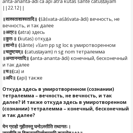
anta-ananta-ādi ca api atra kutas śānte catuṣṭayam
||22.12||
॥शाश्वताशाश्वतादि॥ (
śāśvata-aśāśvata-ādi) вечность, не
вечность, и так далее
॥अत्र॥ (
atra) здесь
॥कुतः॥ (
kutas) откуда
॥शान्ते॥ (
śānte)
√śam
pp sg loc в умиротворенном
॥चतुष्टयम्॥ (
catuṣṭayam) n sg nom тетралемма
॥अन्तानन्तादि॥ (
anta-ananta-ādi) конечный, бесконечный
и так далее
॥च॥(
ca) и
॥अपि॥ (
api) также
Откуда здесь в умиротворенном (сознании)
тетралемма – вечность, не вечность, и так
далее? И также откуда здесь в умиротворенном
(сознании) тетралемма – конечный, бесконечный
и так далее?
येन ग्राहो गृहीतस्तु घनोऽस्तीति तथागतः।
नास्तीति स विकल्पयन्निर्वृतस्यापि कल्पयेत्॥१३॥