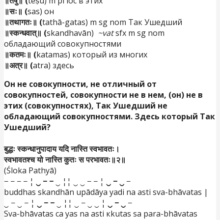
॥तेषु॥ (
teṣu) m pl loc в этих
॥सः॥ (
sas) он
॥तथागतः॥ (
tathā-gatas) m sg nom Так Ушедший
॥स्कन्धवात्॥ (
skandhavān)
~vat
sfx m sg nom
обладающий совокупностями
॥कतमः॥ (
katamas) который из многих
॥अत्र॥ (
atra) здесь
Он не совокупности, не отличный от
совокупностей, совокупности не в нем, (он) не в
этих (совокупностях), Так Ушедший не
обладающий совокупностями. Здесь который Так
Ушедший?
बुद्धः स्कन्धानुपादाय यदि नास्ति स्वभावतः।
स्वभावतश्च यो नास्ति कुतः स परभावतः॥२॥
(Śloka Pathyā)
− − − − ¦
‿ − −
‿ ¦¦ ‿ ‿ − − ¦
‿ − ‿
−
buddhas skandhān upādāya yadi na asti sva-bhāvatas |
‿ − ‿ − ¦
‿ − −
‿ ¦¦ ‿ − ‿ ‿ ¦
‿ − ‿
−
Sva-bhāvatas ca yas na asti кkutas sa para-bhāvatas