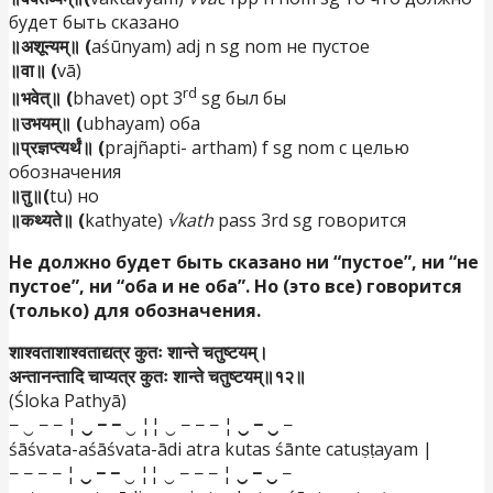
будет быть сказано
॥अशून्यम्॥ (
aśūnyam) adj n sg nom не пустое
॥वा॥ (
vā)
rd
॥भवेत्॥ (
bhavet) opt 3
sg был бы
॥उभयम्॥ (
ubhayam) оба
॥प्रज्ञप्त्यर्थं॥ (
prajñapti- artham) f sg nom с целью
обозначения
॥तु॥(
tu) но
॥कथ्यते॥ (
kathyate)
√kath
pass 3rd sg говорится
Не должно будет быть сказано ни “пустое”, ни “не
пустое”, ни “оба и не оба”. Но (это все) говорится
(только) для обозначения.
शाश्वताशाश्वताद्यत्र कुतः शान्ते चतुष्टयम्।
अन्तानन्तादि चाप्यत्र कुतः शान्ते चतुष्टयम्॥१२॥
(Śloka Pathyā)
− ‿ − − ¦
‿ − −
‿ ¦¦ ‿ − − − ¦
‿ − ‿
−
śāśvata-aśāśvata-ādi atra kutas śānte catuṣṭayam |
− − − − ¦
‿ − −
‿ ¦¦ ‿ − − − ¦
‿ − ‿
−