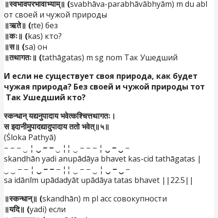
॥स्वभावपरभावाभ्याम्॥ (
svabhāva-parabhāvābhyām) m du abl
от своей и чужой природы
॥ऋते॥ (
ṛte) без
॥कः॥ (
kas) кто?
॥स॥ (
sa) он
॥तथागतः॥ (
tathāgatas) m sg nom Так Ушедший
И если не существует своя природа, как будет
чужая природа? Без своей и чужой природы тот
Так Ушедший кто?
स्कन्धान् यद्यनुपादाय भवेत्कश्चित्तथागतः।
स इदानीमुपादद्यादुपादाय ततो भवेत्॥५॥
(Śloka Pathyā)
− − − ‿ ¦
‿ − −
‿ ¦¦ ‿ − − − ¦
‿ − ‿
−
skandhān yadi anupādāya bhavet kas-cid tathāgatas |
‿ ‿ − − ¦
‿ − −
− ¦¦ ‿ − − ‿ ¦
‿ − ‿
−
sa idānīm upādadyāt upādāya tatas bhavet ||22.5||
॥स्कन्धान्॥ (
skandhān) m pl acc совокупности
॥यदि॥ (
yadi) если