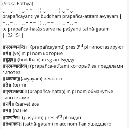
(Śloka Pathyā)
‿ − ‿ − ¦
‿ − −
− ¦¦ ‿ − − − ¦
‿ − ‿
−
prapañcayanti ye buddham prapañca-atītam avyayam |
− ‿ − ‿ ¦
‿ − −
− ¦¦ ‿ − − ‿ ¦
‿ − ‿
−
te prapañca-hatās sarve na paśyanti tathā-gatam
||22.15||
rd
॥प्रपञ्चयन्ति॥ (
prapañcayanti) pres 3
pl гипостазируют
॥ये॥ (
ye) m pl nom которые
॥बुद्धम्॥ (
buddhaṃ) m sg acc Будду
॥प्रपञ्चातीतम्॥(
prapañca-atītam) который за пределами
гипотез
॥अव्ययम्॥(
avyayam) вечного
॥ते॥ (
te) те
॥प्रपञ्चहताः॥(
prapañca-hatāḥ) m pl nom обманутые
гипотезами
॥सर्वे॥ (
sarve) все
॥न॥ (
na) не
rd
॥पश्यन्ति॥ (
paśyanti) pres 3
pl видят
॥तथागतम्॥(
tathā-gatam) m acc nom Так Ушедшего