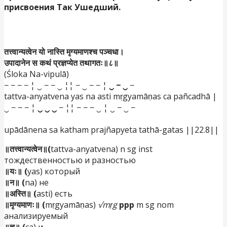
присвоения Так Ушедший.
तत्त्वान्यत्वेन यो नास्ति मृग्यमाणश्च पञ्चधा।
उपादानेन स कथं प्रज्ञप्येत तथागतः॥८॥
(Śloka Na-vipulā)
− − − − ¦ ‿ − − ‿ ¦¦ − ‿ − − ¦
‿ − ‿
−
tattva-anyatvena yas na asti mṛgyamāṇas ca pañcadhā |
‿ − − − ¦
‿ ‿ ‿
− ¦¦ − − − ‿ ¦ ‿ − ‿ −
upādānena sa katham prajñapyeta tathā-gatas ||22.8||
॥तत्त्वान्यत्वेन॥(
tattva-anyatvena) n sg inst
тождественностью и разностью
॥यः॥ (
yas) который
॥न॥ (
na) не
॥अस्ति॥ (
asti) есть
॥मृग्यमाणः॥ (
mṛgyamāṇas)
√mṛg
ppp
m sg nom
анализируемый