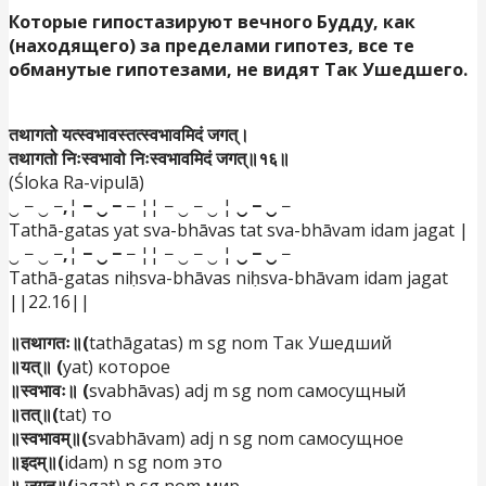
Которые гипостазируют вечного Будду, как
(находящего) за пределами гипотез, все те
обманутые гипотезами, не видят Так Ушедшего.
तथागतो यत्स्वभावस्तत्स्वभावमिदं जगत्।
तथागतो निःस्वभावो निःस्वभावमिदं जगत्॥१६॥
(Śloka Ra-vipulā)
‿ − ‿ −
,
¦
− ‿ −
− ¦¦ − ‿ − ‿ ¦
‿ − ‿
−
Tathā-gatas yat sva-bhāvas tat sva-bhāvam idam jagat |
‿ − ‿ −
,
¦
− ‿ −
− ¦¦ − ‿ − ‿ ¦
‿ − ‿
−
Tathā-gatas niḥsva-bhāvas niḥsva-bhāvam idam jagat
||22.16||
॥तथागतः॥(
tathāgatas) m sg nom Так Ушедший
॥यत्॥ (
yat) которое
॥स्वभावः॥ (
svabhāvas) adj m sg nom самосущный
॥तत्॥(
tat) то
॥स्वभावम्॥(
svabhāvam) adj n sg nom самосущное
॥इदम्॥(
idam) n sg nom это