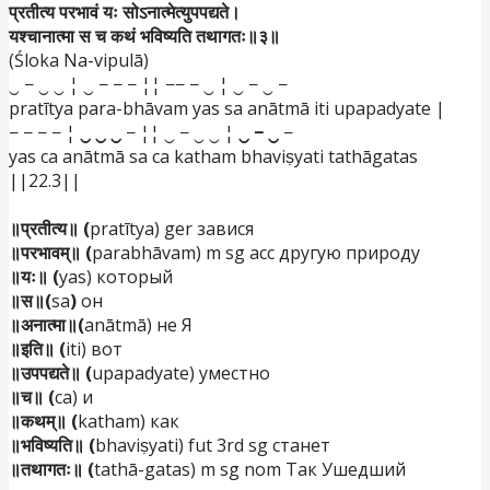
प्रतीत्य परभावं यः सोऽनात्मेत्युपपद्यते।
यश्चानात्मा स च कथं भविष्यति तथागतः॥३॥
(Śloka Na-vipulā)
‿ − ‿ ‿ ¦ ‿ − − − ¦¦ −− − ‿ ¦ ‿ − ‿ −
pratītya para-bhāvam yas sa anātmā iti upapadyate |
− − − − ¦
‿ ‿ ‿
− ¦¦ ‿ − ‿ ‿ ¦
‿ − ‿
−
yas ca anātmā sa ca katham bhaviṣyati tathāgatas
||22.3||
॥प्रतीत्य॥ (
pratītya) ger завися
॥परभावम्॥ (
parabhāvam) m sg acc другую природу
॥यः॥ (
yas) который
॥स॥(
sa
)
он
॥अनात्मा॥(
anātmā) не Я
॥इति॥ (
iti) вот
॥उपपद्यते॥ (
upapadyate) уместно
॥च॥ (
ca) и
॥कथम्॥ (
katham) как
॥भविष्यति॥ (
bhaviṣyati) fut 3rd sg
станет
॥तथागतः॥ (
tathā-gatas) m sg nom Так Ушедший