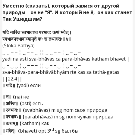
Уместно (сказать), который завися от другой
природы – он не “Я”. И который не Я, он как станет
Так Ушедшим?
यदि नास्ति स्वभावश्च परभावः कथं भवेत्।
स्वभावपरभावाभ्यामृते कः स तथागतः॥४॥
(Śloka Pathyā)
‿ ‿ − − ¦
‿ − −
‿ ¦¦ ‿ ‿ − − ¦
‿ − ‿
−
yadi na asti sva-bhāvas ca para-bhāvas katham bhavet |
‿ − ‿ ‿ ¦
‿ − −
− ¦¦ ‿ − − ‿ ¦
‿ − ‿
−
sva-bhāva-para-bhāvābhyām ṛte kas sa tathā-gatas
||22.4||
॥यदि॥ (
yadi) если
॥न॥ (
na) не
॥अस्ति॥ (
asti) есть
॥स्वभावः॥ (
svabhāvas) m sg nom своя природа
॥परभावः॥ (
parabhāvas) m sg nom чужая природа
॥कथम्॥ (
katham) как
rd
॥भवेत्॥ (
bhavet) opt 3
sg был бы