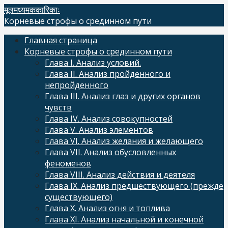
Skip
मूलमध्यमककारिकाः
to
Корневые строфы о срединном пути
content
Главная страница
Корневые строфы о срединном пути
Глава I. Анализ условий.
Глава II. Анализ пройденного и
непройденного
Глава III. Анализ глаз и других органов
чувств
Глава IV. Анализ совокупностей
Глава V. Анализ элементов
Глава VI. Анализ желания и желающего
Глава VII. Анализ обусловленных
феноменов
Глава VIII. Анализ действия и деятеля
Глава IX. Анализ предшествующего (прежде
существующего)
Глава X. Анализ огня и топлива
Глава XI. Анализ начальной и конечной