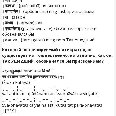
॥च॥ (
ca) и
॥पञ्चधा॥ (
pañcadhā) пятикратно
॥उपादानेन॥ (
upādānena) n sg inst присвоением
॥स॥ (
sa) он
॥कथम्॥ (
katham) как
॥प्रज्ञप्येत॥ (
prajñapyeta)
√jñā
cau
pass opt 3rd sg
обозначался бы
॥तथागतः॥ (
tathāgatas) m sg nom Так Ушедший
Который анализируемый пятикратно, не
существует ни тождественно, ни отлично. Как он,
Так Ушедший, обозначался бы присвоением?
यदपीदमुपादानं तत्स्वभावान्न विद्यते।
स्वभावतश्च यन्नास्ति कुतस्तत्परभावतः॥९॥
(Śloka Pathyā)
‿ ‿ − ‿ ¦
‿ − −
− ¦¦ − ‿ − − ¦
‿ − ‿
−
yat api idam upādānam tat sva-bhāvāt na vidyate |
‿ − ‿ − ¦
‿ − −
‿ ¦¦ ‿ − − ‿ ¦
‿ − ‿
−
Sva-bhāvatas ca yat na asti kutas tat para-bhāvatas
||22.9||