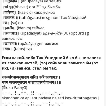
॥अनुपादाय॥ (
anupādāya) не завися
rd
॥भवेत्॥(
bhavet) opt 3
sg был бы
॥कश्चिद्॥ (
kas-cid) какой-либо
॥तथागतः॥ (
tathāgatas) m sg nom Так Ушедший
॥स॥ (
sa) он
॥इदानीम्॥(
idānīm) сейчас
॥उपादद्यात्॥ (
upādadyāt)
upa-ā
–
√dā
(3U) opt 3rd sg
зависел бы
॥उपादाय॥ (
upādāya) ger
завися
॥ततः॥ (
tatas) так
Если какой-либо Так Ушедший был бы не завися
от совокупностей, (то) сейчас он зависел
бы (от
их), (и) завися
,
стал бы
так.
स्कन्धांश्चाप्यनुपादाय नास्ति कश्चित्तथागतः।
यश्च नास्त्यनुपादाय स उपादास्यते कथम्॥६॥
(Śloka Pathyā)
− − − ‿ ¦
‿ − −
‿ ¦¦ − ‿ − − ¦
‿ − ‿
−
skandhān ca api anupādāya na asti kas-cit tathāgatas |
− ‿ − ‿ ¦
‿ − −
‿ ¦¦ ‿ ‿ − − ¦
‿ − ‿
−