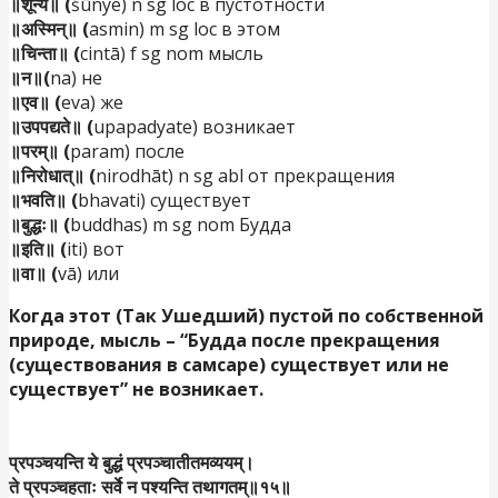
॥शून्ये॥ (
śūnye) n sg loc в пустотности
॥अस्मिन्॥ (
asmin) m sg loc в этом
॥चिन्ता॥ (
cintā) f sg nom мысль
॥न॥(
na) не
॥एव॥ (
eva) же
॥उपपद्यते॥ (
upapadyate) возникает
॥परम्॥ (
param) после
॥निरोधात्॥ (
nirodhāt) n sg abl от прекращения
॥भवति॥ (
bhavati) существует
॥बुद्धः॥ (
buddhas) m sg nom Будда
॥इति॥ (
iti) вот
॥वा॥ (
vā) или
Когда этот (Так Ушедший) пустой по собственной
природе, мысль – “Будда после прекращения
(существования в самсаре) существует или не
существует” не возникает.
प्रपञ्चयन्ति ये बुद्धं प्रपञ्चातीतमव्ययम्।
ते प्रपञ्चहताः सर्वे न पश्यन्ति तथागतम्॥१५॥