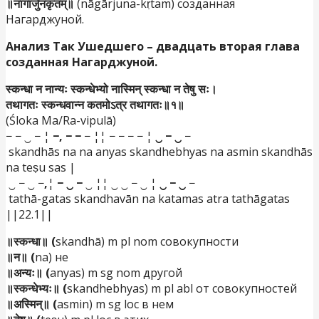
॥नागार्जुनकृतम्॥
(nāgārjuna-kṛtam) созданная
Нагарджуной.
Анализ
Так Ушедшего
–
двадцать вторая
глава
созданная Нагарджуной.
स्कन्धा न नान्यः स्कन्धेभ्यो नास्मिन् स्कन्धा न तेषु सः।
तथागतः स्कन्धवान्न कतमोऽत्र तथागतः॥१॥
(Śloka Ma/Ra-vipulā)
− − ‿ − ¦
−, − −
− ¦¦ − − − − ¦
‿ − ‿
−
skandhās na na anyas skandhebhyas na asmin skandhās
na teṣu sas |
‿ − ‿ −
,
¦
− ‿ −
‿ ¦¦ ‿ ‿ − ‿ ¦
‿ − ‿
−
tathā-gatas skandhavān na katamas atra tathāgatas
||22.1||
॥स्कन्धा॥ (
skandhā) m pl nom совокупности
॥न॥ (
na) не
॥अन्यः॥ (
anyas) m sg nom другой
॥स्कन्धेभ्यः॥ (
skandhebhyas) m pl abl от совокупностей
॥अस्मिन्॥ (
asmin) m sg loc в нем