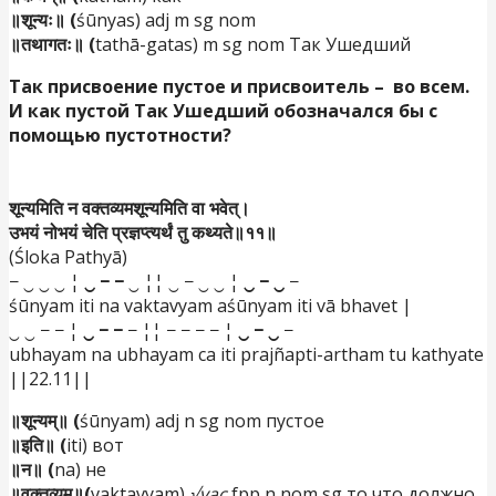
॥शून्यः॥ (
śūnyas) adj m sg nom
॥तथागतः॥ (
tathā-gatas) m sg nom Так Ушедший
Так присвоение пустое и присвоитель – во всем.
И как пустой Так Ушедший обозначался бы с
помощью пустотности?
शून्यमिति न वक्तव्यमशून्यमिति वा भवेत्।
उभयं नोभयं चेति प्रज्ञप्त्यर्थं तु कथ्यते॥११॥
(Śloka Pathyā)
− ‿ ‿ ‿ ¦
‿ − −
‿ ¦¦ ‿ − ‿ ‿ ¦
‿ − ‿
−
śūnyam iti na vaktavyam aśūnyam iti vā bhavet |
‿ ‿ − − ¦
‿ − −
− ¦¦ − − − − ¦
‿ − ‿
−
ubhayam na ubhayam ca iti prajñapti-artham tu kathyate
||22.11||
॥शून्यम्॥ (
śūnyam) adj n sg nom пустое
॥इति॥ (
iti) вот
॥न॥ (
na) не
॥वक्तव्यम्॥(
vaktavyam)
√vac
fpp n nom sg то что должно