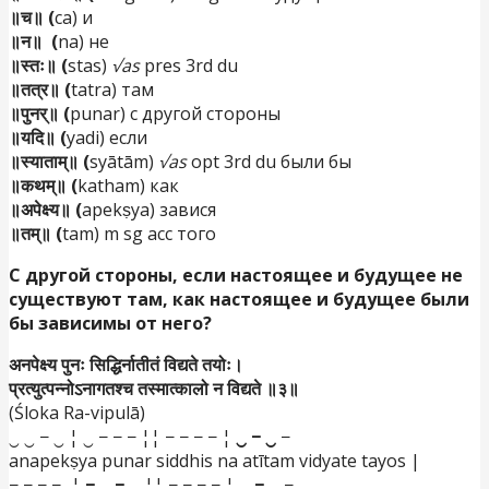
॥च॥ (
ca) и
॥न॥ (
na) не
॥स्तः॥ (
stas)
√as
pres 3rd du
॥तत्र॥ (
tatra) там
॥पुनर्॥ (
punar) с другой стороны
॥यदि॥ (
yadi) если
॥स्याताम्॥ (
syātām)
√as
opt 3rd du были бы
॥कथम्॥ (
katham) как
॥अपेक्ष्य॥ (
apekṣya) завися
॥तम्॥ (
tam) m sg acc того
С другой стороны, если настоящее и будущее не
существуют там, как настоящее и будущее были
бы зависимы от него?
अनपेक्ष्य पुनः सिद्धिर्नातीतं विद्यते तयोः।
प्रत्युत्पन्नोऽनागतश्च तस्मात्कालो न विद्यते ॥३॥
(Śloka Ra-vipulā)
‿ ‿ − ‿ ¦ ‿ − − − ¦¦ − − − − ¦
‿ − ‿
−
anapekṣya punar siddhis na atītam vidyate tayos |
− − − −
,
¦
− ‿ −
‿ ¦¦ − − − − ¦
‿ − ‿
−