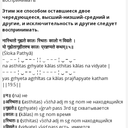
воспринимать
Этим же способом оставшиеся двое
чередующееся, высший-низший-средний и
другие, и исключительность и другие следует
воспринимать.
नास्थितो गृह्यते कालः स्थितः कालो न विद्यते ।
यो गृह्येतागृहीतश्च कालः प्रज्ञप्यते कथम्॥५॥
(Śloka Pathyā)
− ‿ − − ¦
‿ − −
− ¦¦ ‿ − − − ¦
‿ − ‿
−
na asthitas gṛhyate kālas sthitas kālas na vidyate |
− − − − ¦
‿ − −
‿ ¦¦ − − − − ¦
‿ − ‿
−
yas gṛhyeta agṛhītas ca kālas prajñapyate katham
||19.5||
॥न॥ (
na) не
॥अस्थित­॥ (
asthitas)
√sthā
adj m sg nom не находящийся
॥गृह्यते॥ (
gṛhyate)
√grah
pass 3rd sg схватывается
॥कालः॥ (
kālas) m sg nom время
॥स्थितः॥ (
sthitas)
√sthā
adj m sg nom находящийся
॥विद्यते॥ (
vidyate)
√vid
pass есть, имеется