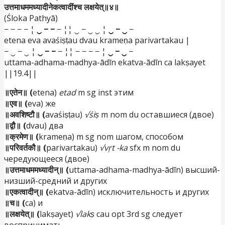
उत्तमाधममध्यादीनेकत्वादींश्च लक्षयेत्॥४॥
(Śloka Pathyā)
− − − − ¦
‿ − −
− ¦¦ ‿ − ‿ ‿ ¦
‿ − ‿
−
etena eva avaśiṣṭau dvau krameṇa parivartakau |
− ‿ − ‿ ¦
‿ − −
− ¦¦ − − − − ¦
‿ − ‿
−
uttama-adhama-madhya-ādīn ekatva-ādīn ca lakṣayet
||19.4||
॥एतेन॥ (
etena)
etad
m sg inst этим
॥एव॥ (
eva) же
॥अवशिष्टौ॥ (
avaśiṣṭau)
√śiṣ
m nom du оставшиеся (двое)
॥द्वौ॥ (
dvau) два
॥क्रमेण॥ (
krameṇa) m sg nom шагом, способом
॥परिवर्तकौ॥ (
parivartakau)
√vŗt -ka
sfx m nom du
чередующееся (двое)
॥उत्तमाधममध्यादीन्॥ (
uttama-adhama-madhya-ādīn) высший-
низший-средний и других
॥एकत्वादीन्॥ (
ekatva-ādīn) исключительность и других
॥च॥ (
ca) и
॥लक्षयेत्॥ (
lakṣayet)
√lakṣ
cau opt 3rd sg следует