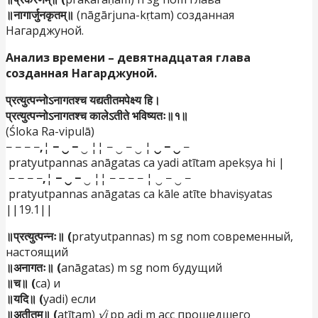
॥नागार्जुनकृतम्॥
(nāgārjuna-kṛtam) созданная
Нагарджуной.
Анализ
времени
–
девятнадцатая
глава
созданная Нагарджуной.
प्रत्युत्पन्नोऽनागतश्च यद्यतीतमपेक्ष्य हि।
प्रत्युत्पन्नोऽनागतश्च कालेऽतीते भविष्यतः॥१॥
(Śloka Ra-vipulā)
− − − −
,
¦
− ‿ −
‿ ¦¦ − ‿ − ‿ ¦
‿ − ‿
−
pratyutpannas anāgatas ca yadi atītam apekṣya hi |
− − − −
,
¦
− ‿ −
‿ ¦¦ − − − − ¦ ‿ − ‿ −
pratyutpannas anāgatas ca kāle atīte bhaviṣyatas
||19.1||
॥प्रत्युत्पन्नः॥ (
pratyutpannas) m sg nom современный,
настоящий
॥अनागतः॥ (
anāgatas) m sg nom будущий
॥च॥ (
ca) и
॥यदि॥ (
yadi) если
॥अतीतम्॥ (
atītam)
√i
pp adj m acc прошедшего