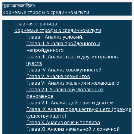
Skip
मूलमध्यमककारिकाः
to
Корневые строфы о срединном пути
content
Главная страница
Корневые строфы о срединном пути
Глава I. Анализ условий.
Глава II. Анализ пройденного и
непройденного
Глава III. Анализ глаз и других органов
чувств
Глава IV. Анализ совокупностей
Глава V. Анализ элементов
Глава VI. Анализ желания и желающего
Глава VII. Анализ обусловленных
феноменов
Глава VIII. Анализ действия и деятеля
Глава IX. Анализ предшествующего (прежде
существующего)
Глава X. Анализ огня и топлива
Глава XI. Анализ начальной и конечной