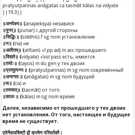
pratyutpannas anāgatas ca tasmāt kālas na vidyate
||19.3||
॥अनपेक्ष्य॥ (
anapekṣya) независя
॥पुनर्॥ (
punar) с другой стороны
॥सिद्धिः॥ (
siddhis) f sg nom установление
॥न॥ (
na) не
॥अतीतम्॥ (
atītam)
√i
pp adj m acc прошедшего
॥विद्यते॥ (
vidyate)
√vid
pass есть, имеется
॥तयोः॥ (
tayos) m du gen у тех двоих
॥प्रत्युत्पन्नः॥ (
pratyutpannas) m sg nom современный
॥अनागतः॥ (
anāgatas) m sg nom будущий
॥च॥ (
ca) и
॥तस्मात्॥ (
tasmāt) от того
॥कालः॥ (
kālas) m sg nom время
Далее, независимо от прошедшего у тех двоих
нет установления. От того
,
настоящее и будущее
время не существует.
एतेनैवावशिष्टौ द्वौ क्रमेण परिवर्तकौ।