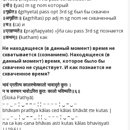
॥यो॥ (
yas) m sg nom который
॥गृह्येत॥ (
gṛhyeta) pass opt 3rd sg был бы схвачен
॥अगृहीतः॥ (
agṛhītas) pp adj m sg nom не схваченный
॥च॥ (
ca) и
॥प्रज्ञप्यते॥ (
prajñapyate)
√jña
cau pass 3rd sg познается
॥कथम्॥ (
katham) как
Не находящееся (в данный момент) время не
схватывается (сознанием). Находящееся (в
данный момент) время, которое было бы
схвачено не существует. И как познается не
схваченное время?
भावं प्रतीत्य कालश्चेत्कालो भावादृते कुतः।
न च कश्चन भावोऽस्ति कुतः कालो भविष्यति॥६॥
(Śloka Pathyā)
− − ‿ − ¦
‿ − −
− ¦¦ − − − − ¦
‿ − ‿
−
bhāvam pratītya kālas ced kālas bhāvāt ṛte kutas |
‿ ‿ − ‿ ¦
‿ − −
‿ ¦¦ ‿ − − − ¦
‿ − ‿
−
na ca kas-cana bhāvas asti kutas kālas bhaviṣyati
||19.6||