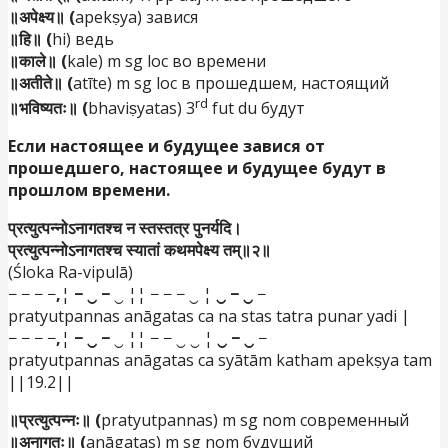
॥अपेक्ष्य॥ (
apekṣya) завися
॥हि॥ (
hi) ведь
॥काले॥ (
kale) m sg loc во времени
॥अतीते॥ (
atīte) m sg loc в прошедшем, настоящий
rd
॥भविष्यतः॥ (
bhaviṣyatas) 3
fut du будут
Если настоящее и будущее завися от
прошедшего, настоящее и будущее будут в
прошлом времени.
प्रत्युत्पन्नोऽनागतश्च न स्तस्तत्र पुनर्यदि।
प्रत्युत्पन्नोऽनागतश्च स्यातां कथमपेक्ष्य तम्॥२॥
(Śloka Ra-vipulā)
− − − −
,
¦
− ‿ −
‿ ¦¦ − − − ‿ ¦
‿ − ‿
−
pratyutpannas anāgatas ca na stas tatra punar yadi |
− − − −
,
¦
− ‿ −
‿ ¦¦ − − ‿ ‿ ¦
‿ − ‿
−
pratyutpannas anāgatas ca syātām katham apekṣya tam
||19.2||
॥प्रत्युत्पन्नः॥ (
pratyutpannas) m sg nom современный
॥अनागतः॥ (
anāgatas) m sg nom будущий