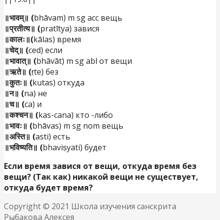
॥भावम्॥ (
bhāvam) m sg acc вещь
॥प्रतीत्य॥ (
pratītya) завися
॥कालः॥(
kālas) время
॥चेद्॥ (
ced) если
॥भावात्॥ (
bhāvāt) m sg abl от вещи
॥ऋते॥ (
ṛte) без
॥कुतः॥ (
kutas) откуда
॥न॥ (
na) не
॥च॥ (
ca) и
॥कश्चन॥ (
kas-cana) кто -либо
॥भावः॥ (
bhāvas) m sg nom вещь
॥अस्ति॥ (
asti) есть
॥भविष्यति॥ (
bhaviṣyati) будет
Если время завися от вещи, откуда время без
вещи? (Так как) никакой вещи не существует,
откуда будет время?
Copyright © 2021 Школа изучения санскрита
Рыбакова Алексея