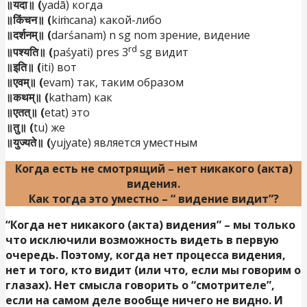
॥यदा॥ (
yadā) когда
॥किंचन॥ (
kiṁcana) какой-либо
॥दर्शनम्॥ (
darśanam) n sg nom зрение, видение
rd
॥पश्यति॥ (
paśyati) pres 3
sg видит
॥इति॥ (
iti) вот
॥एवम्॥ (
evam) так, таким образом
॥कथम्॥ (
katham) как
॥एतत्॥ (
etat) это
॥तु॥ (
tu) же
॥युज्यते॥ (
yujyate) является уместным
Когда есть не смотрящий – нет никакого (акта)
видения.
Как тогда это уместно – “ видение видит”?
“Когда нет никакого (акта) видения” – мы только
что исключили возможность видеть в первую
очередь. Поэтому, когда нет процесса видения,
нет и того, кто видит (или что, если мы говорим о
глазах). Нет смысла говорить о “смотрителе”,
если на самом деле вообще ничего не видно. И