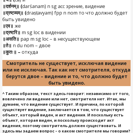
॥दर्शनम्॥ (
darśanam) n sg acc зрение, видение
॥द्रष्टव्यम्॥ (
draṣṭavyam) fpp n nom то что должно будет
быть увидено
॥एव॥
же
॥द्रष्टरि॥
m sg loc в видении
॥असति॥
pap m sg loc – в несуществующем
॥ते॥
n du nom – двое
॥कुतः॥ –
откуда
Смотритель не существует, исключая видение
или не исключая. Так как нет смотрителя, откуда
берутся двое – видение и то, что должно
будет
быть увидено.
^
Таким образом, текст здесь говорит: независимо от того,
вовлечено ли видение или нет, смотрителя нет. Итак, мы
думаем, что видение существует. И причина, по которой
существует видение, заключается в том, что существует
объект, который виден, и акт видения. И поскольку есть
объект, которая виден, и поскольку происходит акт
видения, поэтому смотритель должен существовать. И
здесь мы задаем вопрос – о каком смотрителе мы говорим?