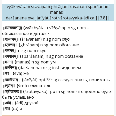
vyākhyātam śravaṇam ghrāṇam rasanam sparśanam
manas |
darśanena eva jānīyāt śrotṛ-śrotavyaka-ādi ca ||3.8||
॥व्याख्यातम्॥ (
vyākhyātas)
√khyā
pp n sg nom –
объясненное в деталях
॥श्रवणम्॥ (
śravaṇam) n sg nom слух
॥घ्राणम्॥ (
ghrāṇam) n sg nom обоняние
॥रसनम्॥
n sg nom вкус
॥स्पर्शनम्॥ (
sparśanam) n sg nom осязание
॥मनः॥ (
manas) n sg nom ум
॥दर्शनेन॥ (
darśanena) n sg inst видением
॥एव॥ (
eva) же
st
॥जानीयात्॥ (
jānīyāt) opt 3
sg следует знать, понимать
॥श्रोतृ॥ (
śrotṛ) слушатель
॥श्रोतव्यक॥ (
śrotavyaka) fpp m sg nom что должно будет
быть услышано
॥अदि॥ (
ādi) другой
॥च॥ (
ca) и