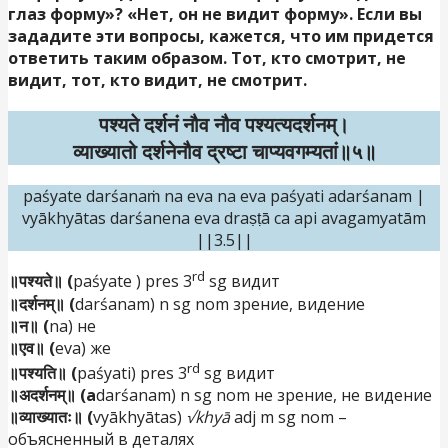
глаз форму»? «Нет, он не видит форму». Если вы
зададите эти вопросы, кажется, что им придется
ответить таким образом. Тот, кто смотрит, не
видит, тот, кто видит, не смотрит.
पश्यते दर्शनं नौव नौव पश्यत्यदर्शनम्।
व्याख्यातो दर्शनेनौव द्रष्टा चाप्यवगम्यतां॥५॥
paśyate darśanaṁ na eva na eva paśyati adarśanam |
vyākhyātas darśanena eva draṣṭā ca api avagamyatām
||3.5||
rd
॥पश्यते॥ (
paśyate ) pres 3
sg видит
॥दर्शनम्॥ (
darśanam) n sg nom зрение, видение
॥न॥ (
na) не
॥एव॥ (
eva) же
rd
॥पश्यति॥ (
paśyati) pres 3
sg видит
॥अदर्शनम्॥ (a
darśanam) n sg nom не зрение, не видение
॥व्याख्यातः॥ (
vyākhyātas)
√khyā
adj m sg nom –
объясненный в деталях