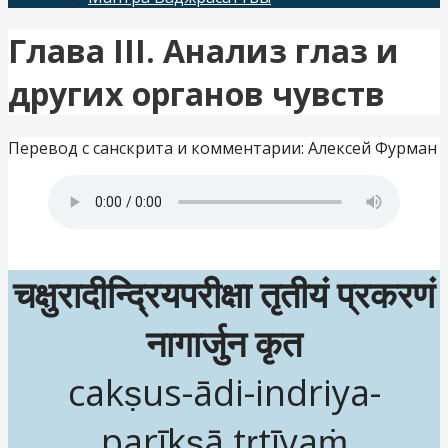
Глава III. Анализ глаз и
других органов чувств
Перевод с санскрита и комментарии: Алексей Фурман
चक्षुरादीन्द्रियपरीक्षा तृतीयं प्रकरणं
नागार्जुन कृत
cakṣus-ādi-indriya-
parīkṣā tṛtīyaṁ