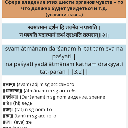
Сфера владения
этих шести органов чувств – то
что должно будет увидеться и т.д.
(услышиться…)
स्वमात्मानं दर्शनं हि तत्तमेव न पश्यति।
न पश्यति यदात्मानं कथं द्रक्ष्यति तत्परान्॥२॥
svam ātmānam darśanam hi tat tam eva na
paśyati |
na paśyati yadā ātmānaṁ katham drakṣyati
tat-parān ||3.2||
॥स्वम्॥ (
svam) adj m sg acc самого
॥आत्मानम्॥ (
ātmānam) m sg acc себя
॥दर्शनम्॥ (
Darśanam) n sg nom видение, зрение
॥हि॥ (
hi) ведь
॥तत्॥
(tat) n sg nom То
॥तम्॥
(tam) m sg acc того
॥एव॥ (
eva) же