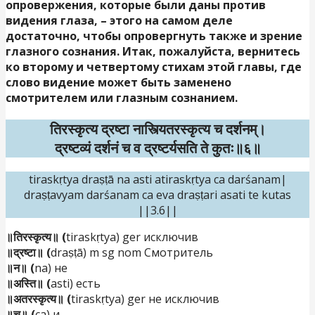
опровержения, которые были даны против
видения глаза, – этого на самом деле
достаточно, чтобы опровергнуть также и зрение
глазного сознания. Итак, пожалуйста, вернитесь
ко второму и четвертому стихам этой главы, где
слово видение может быть заменено
смотрителем или глазным сознанием.
तिरस्कृत्य द्रष्टा नास्त्यितरस्कृत्य च दर्शनम्।
द्रष्टव्यं दर्शनं च व द्रष्टर्यसति ते कुतः॥६॥
tiraskṛtya draṣṭā na asti atiraskṛtya ca darśanam|
draṣṭavyam darśanam ca eva draṣṭari asati te kutas
||3.6||
॥तिरस्कृत्य॥ (
tiraskṛtya) ger исключив
॥द्रष्टा॥ (
draṣṭā) m sg nom Смотритель
॥न॥ (
na) не
॥अस्ति॥ (
asti) есть
॥अतरस्कृत्य॥ (
tiraskṛtya) ger не исключив
॥च॥ (
ca) и