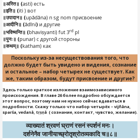
॥अस्ति॥ (
asti) есть
॥इति॥ (
iti ) вот
॥उपादान॥ (
upādāna) n sg nom присвоение
॥आदीनि॥ (
ādīni
)
и другие
rd
॥भविष्यन्ति॥ (
bhaviṣyanti) fut 3
pl
॥पुनः॥ (
punar) с другой стороны
॥कथम्॥ (
katham) как
Поскольку из-за несуществования того, что
должно будет быть увидено и видения, сознание
и остальное – набор четырех не существует. Как
же, таким образом, будут присвоение и другие?
Здесь только краткое изложение взаимозависимого
происхождения. В главе 26 более подробно обсуждается
этот вопрос, поэтому нам не нужно сейчас вдаваться в
подробности. Cкажу только что набор четырёх – vijñāna,
sparśa, vedanā, tṛṣṇā ( сознание, контакт, чувство, желание).
व्याख्यातं श्रवणं घ्राणं रसनं स्पर्शनं मनः।
दर्शनेनैव जानीयाच्छ्रोतृश्रोतव्यकादि च॥८॥