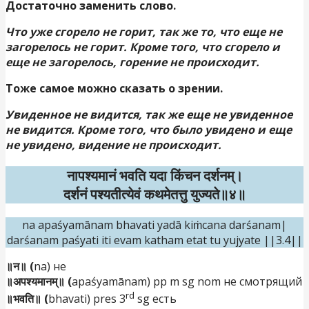
Достаточно заменить слово.
Что уже сгорело не горит, так же то, что еще не
загорелось не горит. Кроме того, что сгорело и
еще не загорелось, горение не происходит.
Тоже самое можно сказать о зрении.
Увиденное не видится, так же еще не увиденное
не видится. Кроме того, что было увидено и еще
не увидено, видение не происходит.
नापश्यमानं भवति यदा किंचन दर्शनम्।
दर्शनं पश्यतीत्येवं कथमेतत्तु युज्यते॥४॥
na apaśyamānam bhavati yadā kiṁcana darśanam|
darśanam paśyati iti evam katham etat tu yujyate ||3.4||
॥न॥ (
na) не
॥अपश्यमानम्॥ (
apaśyamānam) pp m sg nom не смотрящий
rd
॥भवति॥ (
bhavati) pres 3
sg есть