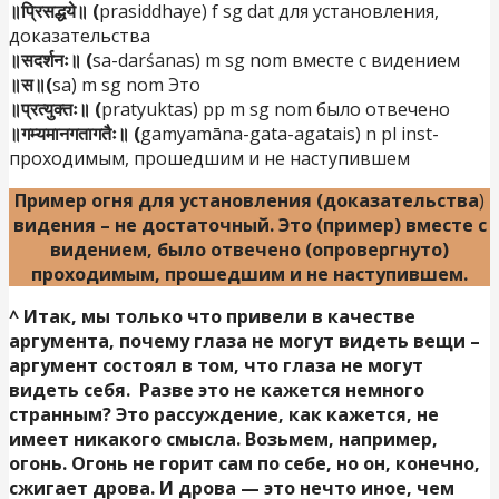
॥प्रिसद्धये॥ (
prasiddhaye) f sg dat для установления,
доказательства
॥सदर्शनः॥ (
sa-darśanas) m sg nom вместе с видением
॥स॥(
sa) m sg nom Это
॥प्रत्युक्तः॥ (
pratyuktas) pp m sg nom было отвечено
॥गम्यमानगतागतैः॥ (
gamyamāna-gata-agatais) n pl inst-
проходимым, прошедшим и не наступившем
Пример огня для установления
(доказательства
)
видения – не достаточный. Это (пример) вместе с
видением, было отвечено (опровергнуто)
проходимым, прошедшим и не наступившем.
^
Итак, мы только что привели в качестве
аргумента, почему глаза не могут видеть вещи –
аргумент состоял в том, что глаза не могут
видеть себя. Разве это не кажется немного
странным? Это рассуждение, как кажется, не
имеет никакого смысла. Возьмем, например,
огонь. Огонь не горит сам по себе, но он, конечно,
сжигает дрова. И дрова — это нечто иное, чем