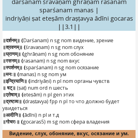
darśanam śravaṇam ghrāṇam rasanam
sparśanam manas |
indriyāṇi ṣat eteṣām draṣṭavya ādīni gocaras
||3.1||
॥दर्शनम्॥ (
Darśanam) n sg nom видение, зрение
॥श्रवणम्॥ (
śravaṇam) n sg nom слух
॥घ्राणम्॥ (
ghrāṇam) n sg nom обоняние
॥रसनम्॥ (
rasanam) n sg nom вкус
॥स्पर्शनम्॥ (
sparśanam) n sg nom осязание
॥मनः॥ (
manas) n sg nom ум
॥इन्द्रियाणि॥ (
indriyāṇi) n pl nom органы чувств
॥
षट्॥
(ṣaṭ) num ord n шесть
॥एतेषाम्॥ (
eteṣām) n pl gen этих
॥द्रष्टव्य॥ (
draṣṭavya) fpp n pl то что должно будет
увидеться
॥आदीनि॥ (
ādīni) n pl и т.д
॥गोचरः॥ (
gocaras5) m sg nom сфера владения
Видение, слух, обоняние, вкус, осязание и ум.