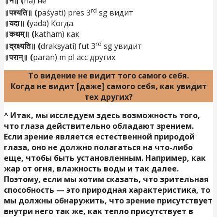
॥न॥ (
na) не
rd
॥पश्यति॥ (
paśyati) pres 3
sg видит
॥यदा॥ (
yadā) Когда
॥कथम्॥ (
katham) как
rd
॥द्रक्ष्यति॥ (
drakṣyati) fut 3
sg увидит
॥परान्॥ (
parān) m pl acc
других
То видение не видит того самого себя.
Когда не видит [даже] самого себя, как увидит
тех других?
^
Итак, мы исследуем здесь возможность того,
что глаза действительно обладают зрением.
Если зрение является естественной природой
глаза, оно не должно полагаться на что-либо
еще, чтобы быть установленным. Например, как
жар от огня, влажность воды и так далее.
Поэтому, если мы хотим сказать, что зрительная
способность — это природная характеристика, то
мы должны обнаружить, что зрение присутствует
внутри него так же, как тепло присутствует в