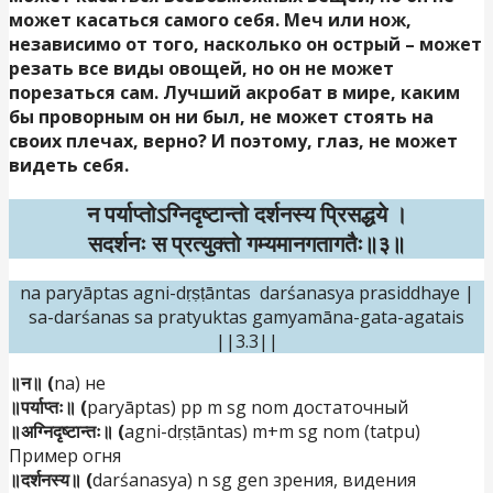
может касаться самого себя. Меч или нож,
независимо от того, насколько он острый – может
резать все виды овощей, но он не может
порезаться сам. Лучший акробат в мире, каким
бы проворным он ни был, не может стоять на
своих плечах, верно? И поэтому, глаз, не может
видеть себя.
न पर्याप्तोऽग्निदृष्टान्तो दर्शनस्य प्रिसद्धये ।
सदर्शनः स प्रत्युक्तो गम्यमानगतागतैः॥३॥
na paryāptas agni-dṛṣṭāntas darśanasya prasiddhaye |
sa-darśanas sa pratyuktas gamyamāna-gata-agatais
||3.3||
॥न॥ (
na) не
॥पर्याप्तः॥ (
paryāptas) pp m sg nom достаточный
॥अग्निदृष्टान्तः॥ (
agni-dṛṣṭāntas) m+m sg nom (tatpu)
Пример огня
॥दर्शनस्य॥ (
darśanasya) n sg gen зрения, видения