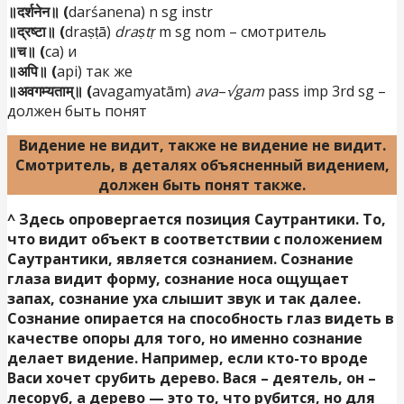
॥दर्शनेन॥ (
darśanena) n sg instr
॥द्रष्टा॥ (
draṣṭā)
draṣtṛ
m sg nom – смотритель
॥च॥ (
ca) и
॥अपि॥ (
api) так же
॥अवगम्यताम्॥ (
avagamyatām)
ava
–
√gam
pass imp 3rd sg –
должен быть понят
Видение не видит, также не видение не видит.
Смотритель, в деталях объясненный видением,
должен быть понят также.
^
Здесь опровергается позиция Саутрантики. То,
что видит объект в соответствии с положением
Саутрантики, является сознанием. Сознание
глаза видит форму, сознание носа ощущает
запах, сознание уха слышит звук и так далее.
Сознание опирается на способность глаз видеть в
качестве опоры для того, но именно сознание
делает видение. Например, если кто-то вроде
Васи хочет срубить дерево. Вася – деятель, он –
лесоруб, а дерево — это то, что рубится, но для