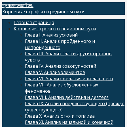
Skip
मूलमध्यमककारिकाः
to
Корневые строфы о срединном пути
content
Главная страница
Корневые строфы о срединном пути
Глава I. Анализ условий.
Глава II. Анализ пройденного и
непройденного
Глава III. Анализ глаз и других органов
чувств
Глава IV. Анализ совокупностей
Глава V. Анализ элементов
Глава VI. Анализ желания и желающего
Глава VII. Анализ обусловленных
феноменов
Глава VIII. Анализ действия и деятеля
Глава IX. Анализ предшествующего (прежде
существующего)
Глава X. Анализ огня и топлива
Глава XI. Анализ начальной и конечной