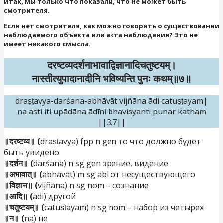
Итак, мы только что показали, что не может быть
смотрителя.
Если нет смотрителя, как можно говорить о существовании
наблюдаемого объекта или акта наблюдения? Это не
имеет никакого смысла.
दरष्टव्यदर्शनाभावाद्विज्ञानादिचतुष्टयम्।
नास्तीत्युपादानादीनि भविष्यन्ति पुनः कथम्॥७॥
draṣṭavya-darśana-abhāvāt vijñāna ādi catuṣṭayam|
na asti iti upādāna ādīni bhaviṣyanti punar katham
||3.7||
॥दरष्टव्य॥ (
draṣṭavya) fpp n gen то что должно будет
быть увидено
॥दर्शन॥ (
darśana) n sg gen зрение, видение
॥अभावात्॥ (
abhāvāt) m sg abl от несуществующего
॥विज्ञान॥ (
vijñāna) n sg nom – сознание
॥आदि॥ (
ādi) другой
॥चतुष्टयम्॥ (
catuṣṭayam) n sg nom – набор из четырех
॥न॥ (
na) не