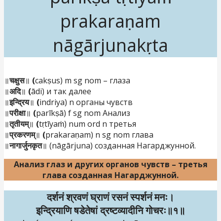
prakaraṇam
nāgārjunakṛta
॥
चक्षुस
॥
(
cakṣus) m sg nom – глаза
॥
अदि
॥
(
ādi) и так далее
॥
इन्द्रिय
॥
(
indriya) n органы чувств
॥
परीक्षा
॥
(
parīkṣā) f sg nom Анализ
॥
तृतीयम्
॥
(
tṛtīyaṁ) num ord n третья
॥
प्रकरणम्
॥
(
prakaraṇam) n sg nom глава
॥
नागार्जुनकृत
॥
(nāgārjuna) созданная Нагарджунной.
Анализ глаз и других органов чувств –
третья
глава созданная Нагарджунной.
दर्शनं श्रवणं घ्राणं रसनं स्पर्शनं मनः।
इन्द्रियाणि षडेतेषां द्रष्टव्यादीनि गोचरः॥१॥